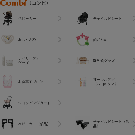
Combi
（コンビ）
ベビーカー
チャイルドシート
おしゃぶり
歯がため
デイリーケア
離乳食グッズ
グッズ
オーラルケア
お食事エプロン
（お口のケア）
ショッピングカート
チャイルドシート（部
ベビーカー（部品）
品）