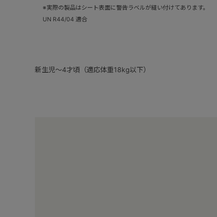
※実際の製品はシート表面に警告ラベルが縫い付けてあります。
UN R44/04 適合
新生児～4才頃（適応体重18kg以下）