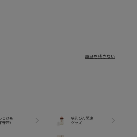
履歴を残さない
っこひも
哺乳びん関連
子守帯）
グッズ