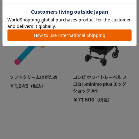
合わせて買いたい
ソフトクリームはがため
コンビ ホワイトレーベル ス
ゴカルminimo plus エッグ
￥1,045
ショック AN
￥71,500