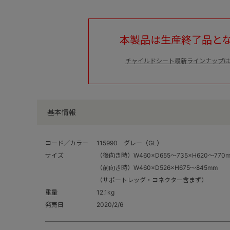
本製品は生産終了品と
チャイルドシート最新ラインナップは
基本情報
コード／カラー
115990 グレー（GL）
サイズ
（後向き時）W460×D655～735×H620～770
（前向き時）W460×D526×H675～845mm
（サポートレッグ・コネクター含まず）
重量
12.1kg
発売日
2020/2/6