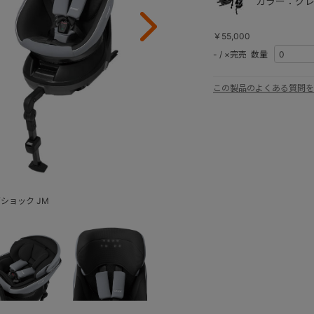
カラー：グレ
￥55,000
-
/
×完売
数量
この製品のよくある質問を
ッグショック JM