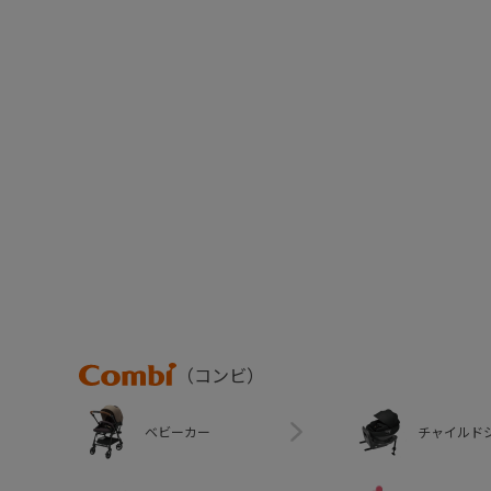
Combi
（コンビ）
ベビーカー
チャイルド