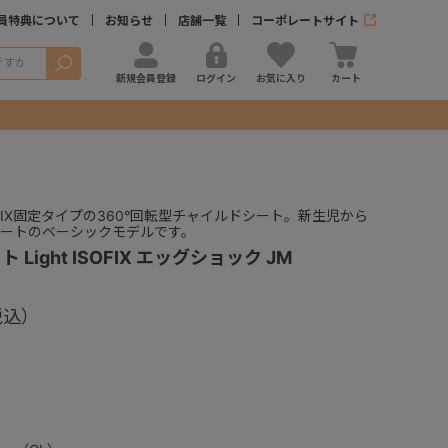
員特典について
お知らせ
店舗一覧
コーポレートサイト
検索
新規会員登録
ログイン
お気に入り
カート
FIX固定タイプの360°回転型チャイルドシート。新生児から
マートのベーシックモデルです。
Light ISOFIX エッグショック JM