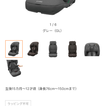
+
1
/
6
+
グレー（GL）
生後15カ月～12才頃（身長76cm～150cmまで）