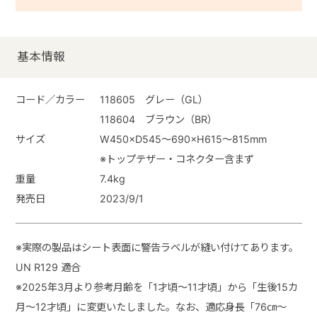
基本情報
コード／カラー
118605 グレー（GL）
118604 ブラウン（BR）
サイズ
W450×D545～690×H615～815mm
※トップテザー・コネクター含まず
重量
7.4kg
発売日
2023/9/1
※実際の製品はシート表面に警告ラベルが縫い付けてあります。
UN R129 適合
※2025年3月より参考月齢を「1才頃～11才頃」から「生後15カ
月～12才頃」に変更いたしました。なお、適応身長「76㎝～