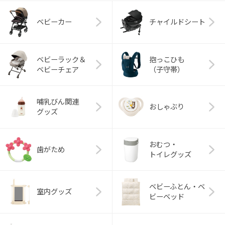
ベビーカー
チャイルドシート
ベビーラック＆
抱っこひも
ベビーチェア
（子守帯）
哺乳びん関連
おしゃぶり
グッズ
おむつ・
歯がため
トイレグッズ
ベビーふとん・ベ
室内グッズ
ビーベッド