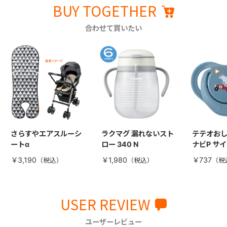
BUY TOGETHER
合わせて買いたい
さらすやエアスルーシ
ラクマグ 漏れないスト
テテオおし
ートα
ロー 340 N
ナビP サイ
￥3,190
￥1,980
￥737
USER REVIEW
ユーザーレビュー