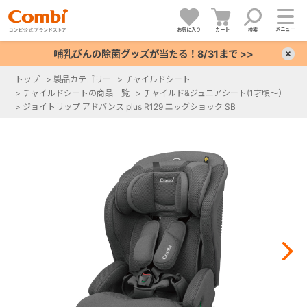
メニュー
お気に入り
カート
検索
哺乳びんの除菌グッズが当たる！8/31まで >>
×
トップ
>
製品カテゴリー
>
チャイルドシート
>
チャイルドシートの商品一覧
>
チャイルド&ジュニアシート(1才頃～）
+
>
ジョイトリップ アドバンス plus R129 エッグショック SB
+
+
+