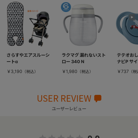
さらすやエアスルーシ
ラクマグ 漏れないスト
テテオおし
ートα
ロー 340 N
ナビP サイ
￥3,190
￥1,980
￥737
USER REVIEW
ユーザーレビュー