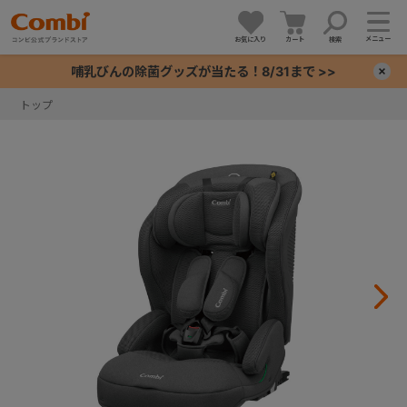
メニュー
お気に入り
カート
検索
哺乳びんの除菌グッズが当たる！8/31まで >>
×
トップ
+
+
+
+