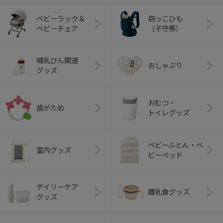
ベビーラック＆
抱っこひも
ベビーチェア
（子守帯）
哺乳びん関連
おしゃぶり
グッズ
おむつ・
歯がため
トイレグッズ
ベビーふとん・ベ
室内グッズ
ビーベッド
デイリーケア
離乳食グッズ
グッズ