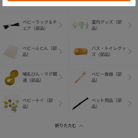
品）
（部品）
ベビーラック＆チ
室内グッズ（部
ェア（部品）
品）
ベビーふとん（部
バス・トイレグッ
品）
ズ（部品）
哺乳びん・マグ関
ベビー食器（部
連（部品）
品）
ベビートイ（部
ペット用品（部
品）
品）