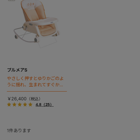
+
+
プルメアS
やさしく押すとゆりかごのよ
うに揺れ、生まれてすぐから
昼間はベッドとして、離乳食
期は食事用のテーブルチェア
￥26,400
としてなど、あらゆるシーン
4.8
（25）
で使えます。
1
件あります