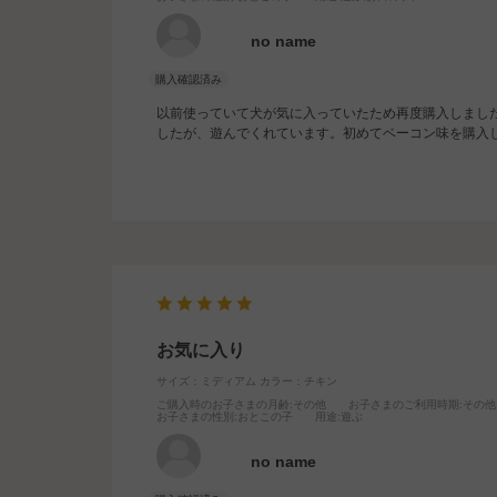
no name
以前使っていて犬が気に入っていたため再度購入しまし
したが、遊んでくれています。初めてベーコン味を購入
お気に入り
サイズ：ミディアム
カラー：チキン
ご購入時のお子さまの月齢
:その他
お子さまのご利用時期
:その他
お子さまの性別
:おとこの子
用途
:遊ぶ
no name