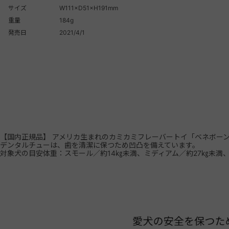
サイズ
W111×D51×H191mm
重量
184g
発売日
2021/4/1
【国内正規品】 アメリカ生まれのカミカミフレーバートイ「ベネボー
デンタルチューは、歯を清潔に保つため凹凸を備えています。
対象犬の目安体重：スモール／約14㎏未満、ミディアム／約27㎏未満、