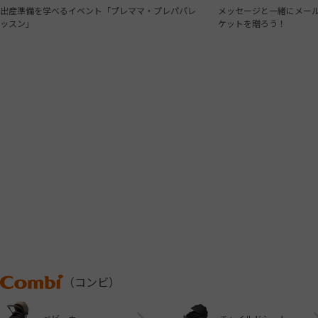
出産準備を学べるイベント「プレママ・プレパパレ
メッセージと一緒にメール
ッスン」
ケットを贈ろう！
Combi
（コンビ）