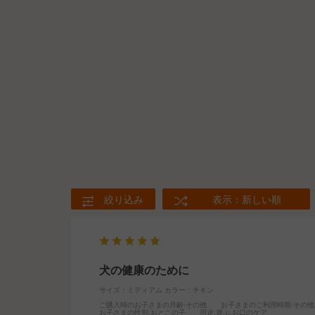
絞り込み
表示：新しい順
犬の健康のために
サイズ：ミディアム
カラー：チキン
ご購入時のお子さまの月齢
:その他
お子さまのご利用時期
:その他
お子さまの性別
:おとこの子
用途
:遊ぶ,お口のケア