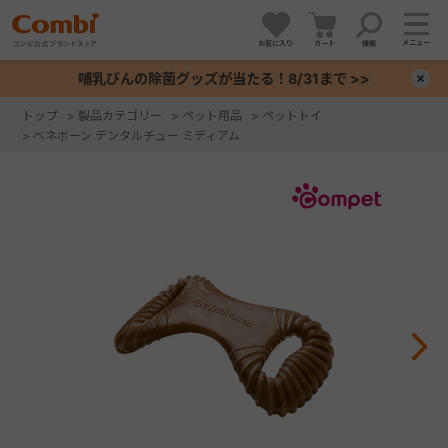
メニュー
お気に入り
カート
検索
哺乳びんの除菌グッズが当たる！8/31まで >>
×
トップ
>
製品カテゴリー
>
ペット用品
>
ペットトイ
>
ベネボーン デンタルチュー ミディアム
+
+
+
+