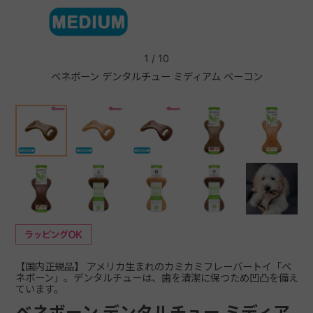
+
1
/
10
ベネボーン デンタルチュー ミディアム ベーコン
ベ
+
【国内正規品】 アメリカ生まれのカミカミフレーバートイ「ベ
ネボーン」。デンタルチューは、歯を清潔に保つため凹凸を備え
ています。
ベネボーン デンタルチュー ミディア