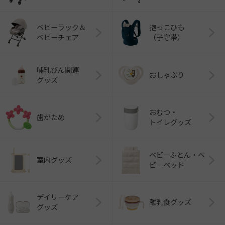
ベビーラック＆
抱っこひも
ベビーチェア
（子守帯）
哺乳びん関連
おしゃぶり
グッズ
おむつ・
歯がため
トイレグッズ
ベビーふとん・ベ
室内グッズ
ビーベッド
デイリーケア
離乳食グッズ
グッズ