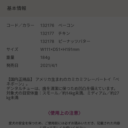
基本情報
コード／カラー
132176 ベーコン
132177 チキン
132178 ピーナッツバター
サイズ
W111×D51×H191mm
重量
184g
発売日
2021/4/1
【国内正規品】 アメリカ生まれのカミカミフレーバートイ「ベ
ネボーン」。
デンタルチューは、歯を清潔に保つため凹凸を備えています。
対象犬の目安体重：スモール／約14㎏未満、ミディアム／約27
㎏未満