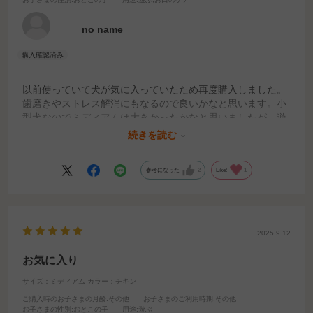
no name
以前使っていて犬が気に入っていたため再度購入しました。
歯磨きやストレス解消にもなるので良いかなと思います。小
型犬なのでミディアムは大きかったかなと思いましたが、遊
んでくれています。初めてベーコン味を購入しましたが、気
続きを読む
に入ってくれたようです。配送も丁寧で素早かったです。
参考になった
2
Like!
1
2025.9.12
お気に入り
サイズ：ミディアム
カラー：チキン
ご購入時のお子さまの月齢
:その他
お子さまのご利用時期
:その他
お子さまの性別
:おとこの子
用途
:遊ぶ