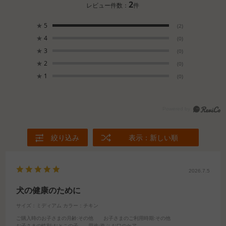
2
レビュー件数：
件
★
5
(2)
★
4
(0)
★
3
(0)
★
2
(0)
★
1
(0)
絞り込み
表示：新しい順
2026.7.5
犬の健康のために
サイズ：ミディアム
カラー：チキン
ご購入時のお子さまの月齢
:その他
お子さまのご利用時期
:その他
お子さまの性別
:おとこの子
用途
:遊ぶ,お口のケア