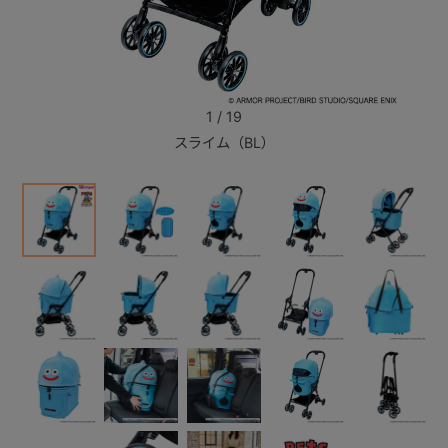
+
+
1
/
19
スライム（BL）