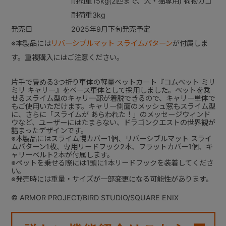
耐荷重15kg(2匹まで、犬・猫専用) 荷物カゴ
耐荷重3kg
発売日
2025年9月下旬発売予定
※本製品には
リバーシブルマット スライムパターン
が付属しま
す。重複購入にはご注意ください。
片手で畳める3つ折り車体の軽量ペットカート『コムペット ミリ
ミリ キャリー』をベース車体として採用しました。ペットを乗
せるスライム型のキャリ一部が着脱できるので、キャリー単体で
もご使用いただけます。キャリー側面のメッシュ窓もスライム型
に、さらに「スライムが あらわれた！」のメッセージウィンド
ウなど、ユーザーにはたまらない、ドラゴンクエストの世界観が
詰まったデザインです。
※本製品にはスライム幌カバー1個、リバーシブルマット スライ
ムパターン1枚、専用リードフック2本、フラットカバー1個、キ
ャリーベルト2本が付属します。
※ペットを乗せる際には1頭に1本リードフックを装着してくださ
い。
※発売時には重量・サイズが一部変更になる可能性があります。
© ARMOR PROJECT/BIRD STUDIO/SQUARE ENIX