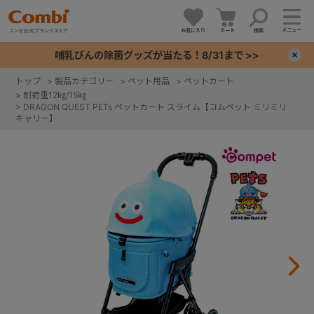
メニュー
お気に入り
カート
検索
哺乳びんの除菌グッズが当たる！8/31まで >>
×
トップ
>
製品カテゴリー
>
ペット用品
>
ペットカート
>
耐荷重12㎏/15㎏
+
>
DRAGON QUEST PETs ペットカート スライム【コムペット ミリミリ
キャリー】
+
+
+