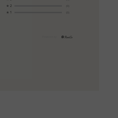
★
2
(0)
★
1
(0)