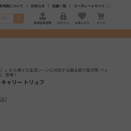
員特典について
お知らせ
店舗一覧
コーポレートサイト
検索
新規会員登録
ログイン
お気に入り
カート
ゴ―）』から様々な生活シーンに対応する猫＆超小型犬用 ペッ
』 登場！
トキャリー トリュフ