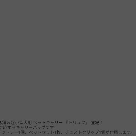
る猫＆超小型犬用 ペットキャリー 『トリュフ』 登場！
対応するキャリーバッグです。
ーツトレー1個、ペットマット1枚、チェストクリップ1個が付属します。