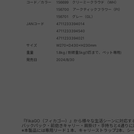
コード／カラー
156699 クリーミークラウド （WH）
156700 アークティックフラワー（PI）
156701 グレー（GL）
JANコード
4711233394014
4711233394540
4711233394021
サイズ
W270×D430×H230mm
重量
1.8kg / 耐荷重5kg(1匹まで、ペット専用)
発売日
2024/8/30
『FikaGO（フィカゴ―）』から様々な生活シーンに対応す
バックパック・前抱きキャリー・肩掛け・手持ちと4通りに
※本製品には専用リード１本、キャリーストラップ2本、シ