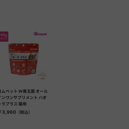
コムペット W善玉菌 オール
インワンサプリメント ハオ
ーラプラス 猫用
￥3,960