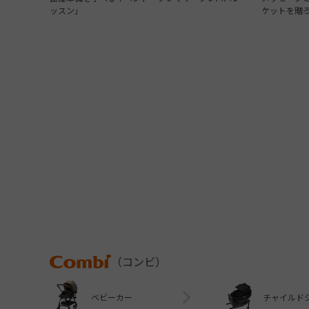
ッスン」
ケットを贈
Combi
（コンビ）
ベビーカー
チャイルド