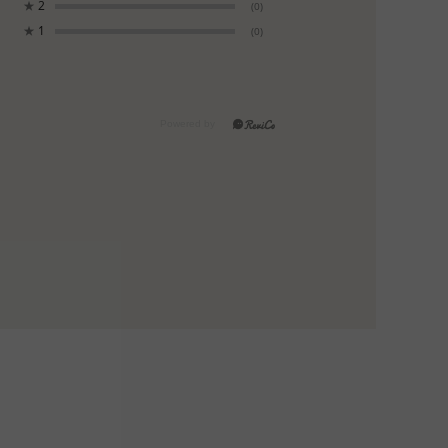
★
2
(0)
★
1
(0)