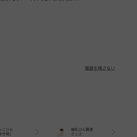
履歴を残さない
っこひも
哺乳びん関連
子守帯）
グッズ