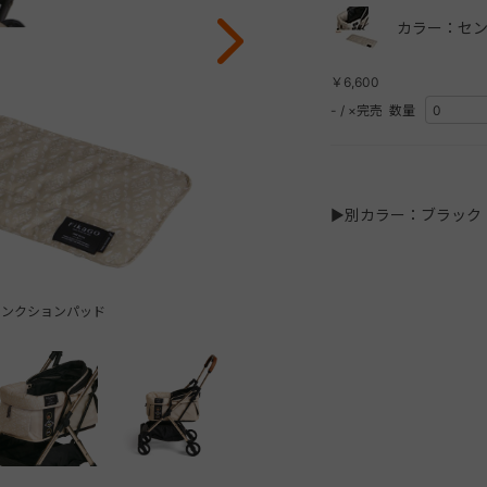
カラー：セン
￥6,600
-
/
×完売
数量
▶別カラー：ブラック
ァンクションパッド