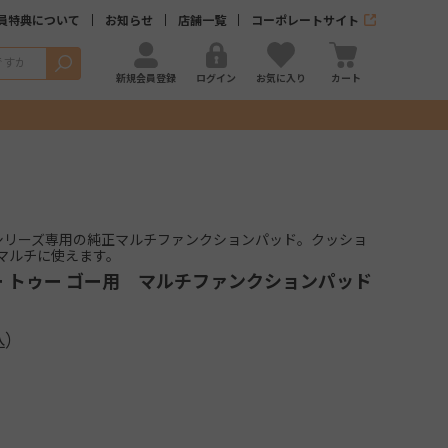
員特典について
お知らせ
店舗一覧
コーポレートサイト
検索
新規会員登録
ログイン
お気に入り
カート
TO GOシリーズ専用の純正マルチファンクションパッド。クッショ
マルチに使えます。
ー トゥー ゴー用 マルチファンクションパッド