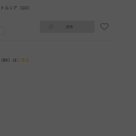
トルシア（GO）
完売
（BK）は
こちら