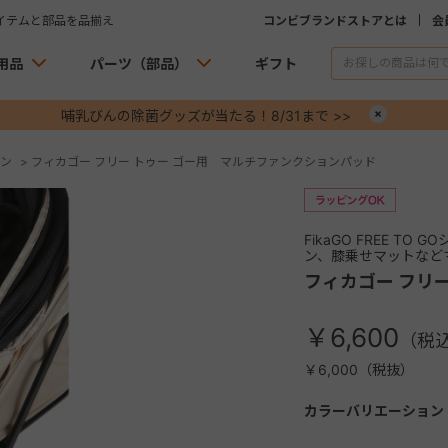
イテムと部品を品揃え
コンビブランドストアとは
会
用品
パーツ（部品）
ギフト
哺乳びんの除菌グッズが当たる！8/31まで >>
×
ン
>
フィカゴー フリー トゥー ゴー用 マルチファンクションパッド
FikaGO FREE 
ン、膝乗せマットなど
フィカゴー フリ
￥6,600
￥6,000（税抜）
カラーバリエーション