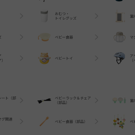
おむつ・
室
トイレグッズ
ズ
ベビー食器
マ
ア
ア
ベビートイ
ア）
（
シート（部
ベビーラック＆チェア
室
（部品）
マグ関連
ベビー食器（部品）
ベ