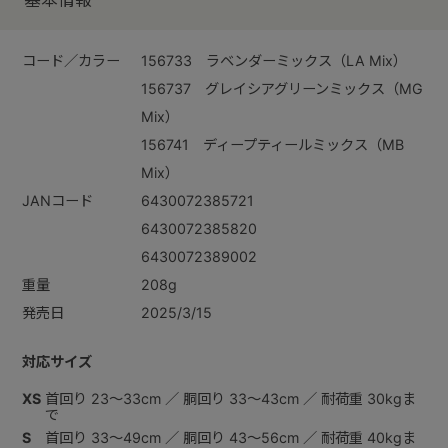
基本情報
コード／カラー
156733 ラベンダーミックス（LA Mix）
156737 グレイシアグリーンミックス（MG
Mix）
156741 ディープティールミックス（MB
Mix）
JANコード
6430072385721
6430072385820
6430072389002
重量
208g
発売日
2025/3/15
対応サイズ
XS
首回り 23～33cm ／ 胴回り 33～43cm ／ 耐荷重 30kgま
で
S
首回り 33～49cm ／ 胴回り 43～56cm ／ 耐荷重 40kgま