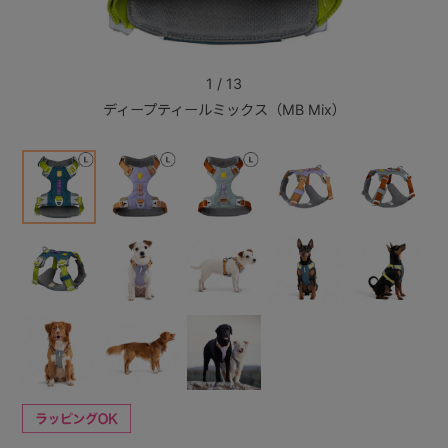
+
1
/
13
ディープティールミックス（MB Mix）
+