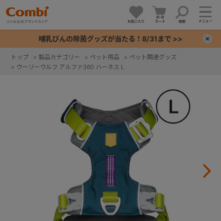
メニュー
お気に入り
カート
検索
哺乳びんの除菌グッズが当たる！8/31まで >>
×
トップ
>
製品カテゴリー
>
ペット用品
>
ペット関連グッズ
>
ウーリーウルフ アルファ360 ハーネス L
+
+
+
+