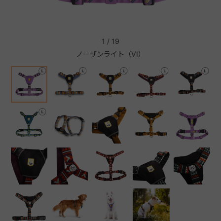
+
1
/
19
ノーザンライト（VI）
+