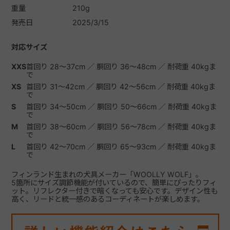
重量
210g
発売日
2025/3/15
対応サイズ
XXS
首回り 28～37cm ／ 胴回り 36～48cm ／ 耐荷重 40kgま
で
XS
首回り 31～42cm ／ 胴回り 42～56cm ／ 耐荷重 40kgま
で
S
首回り 34～50cm ／ 胴回り 50～66cm ／ 耐荷重 40kgま
で
M
首回り 38～60cm ／ 胴回り 56～78cm ／ 耐荷重 40kgま
で
L
首回り 42～70cm ／ 胴回り 65～93cm ／ 耐荷重 40kgま
で
フィンランド生まれの犬具メーカー「WOOLLY WOLF」。
5箇所にサイズ調節機能が付いているので、簡単にぴったりフィ
ット。リフレクター付きで暗くなっても安心です。デザイン性も
高く、リードと統一感のあるコーディネートが楽しめます。