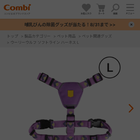
メニュー
お気に入り
カート
検索
哺乳びんの除菌グッズが当たる！8/31まで >>
×
トップ
>
製品カテゴリー
>
ペット用品
>
ペット関連グッズ
>
ウーリーウルフ ソフトライン ハーネス L
+
+
+
+