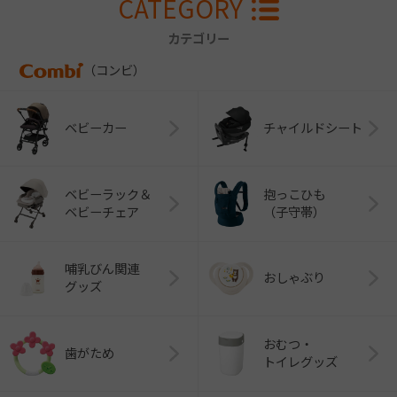
CATEGORY
カテゴリー
（コンビ）
ベビーカー
チャイルドシート
ベビーラック＆
抱っこひも
ベビーチェア
（子守帯）
哺乳びん関連
おしゃぶり
グッズ
おむつ・
歯がため
トイレグッズ