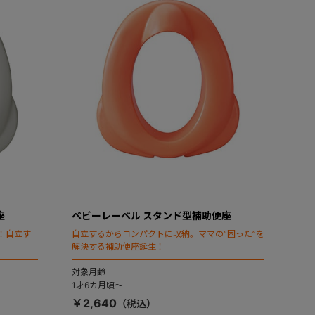
座
ベビーレーベル スタンド型補助便座
！自立す
自立するからコンパクトに収納。ママの“困った”を
解決する補助便座誕生！
対象月齢
1才6カ月頃～
￥2,640