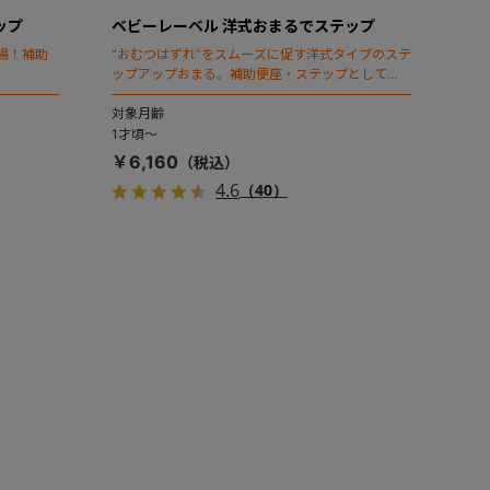
ップ
ベビーレーベル 洋式おまるでステップ
場！補助
“おむつはずれ”をスムーズに促す洋式タイプのステ
ップアップおまる。補助便座・ステップとしても
使えます。
対象月齢
1才頃～
￥6,160
4.6
（40）