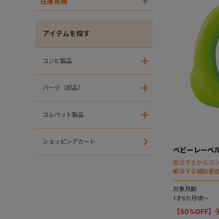
在庫有無
＋
アイテムを探す
コンビ製品
＋
パーツ（部品）
＋
コムペット製品
＋
ショッピングカート
ベビーレーベル
自立するからコン
解決する補助便
対象月齢
1才6カ月頃～
【50%OFF