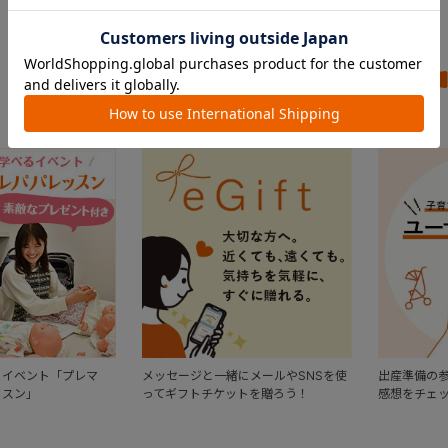
FEATURE
おすすめ特集
るイベント「プレマ
メッセージと一緒にメールやSNSを使
出産準備の
ッスン」
ってギフトチケットを贈ろう！
感想をチェ