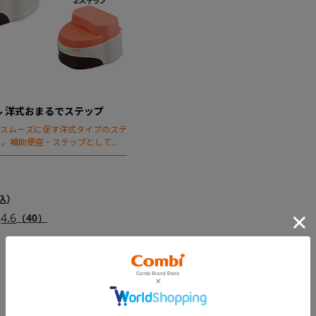
 洋式おまるでステップ
をスムーズに促す洋式タイプのステ
る。補助便座・ステップとしても
4.6
（40）