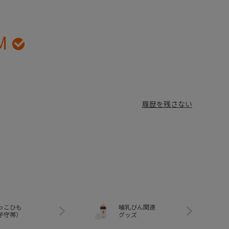
M
履歴を残さない
っこひも
哺乳びん関連
子守帯）
グッズ