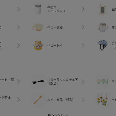
おむつ・
室
トイレグッズ
ズ
ベビー食器
マ
ア
ア
ベビートイ
ア）
（
シート（部
ベビーラック＆チェア
室
（部品）
マグ関連
ベビー食器（部品）
ベ