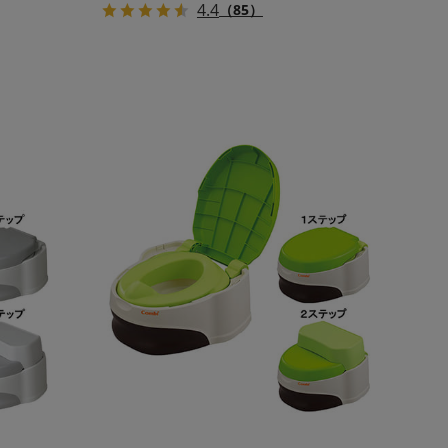
4.4
（85）