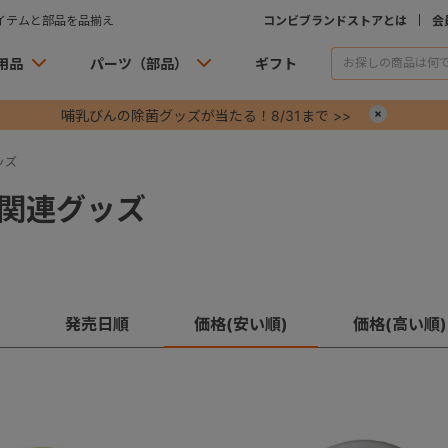
イテムと部品を品揃え
コンビブランドストアとは
会
用品
パーツ（部品）
ギフト
哺乳びんの除菌グッズが当たる！8/31まで >>
×
ッズ
関連グッズ
発売日順
価格(安い順)
価格(高い順)