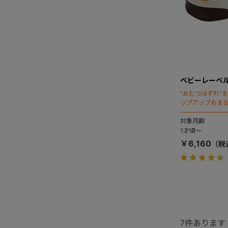
ベビーレーベル
“おむつはずれ”
ップアップおま
使えます。
対象月齢
1才頃～
￥6,160
7
件あります