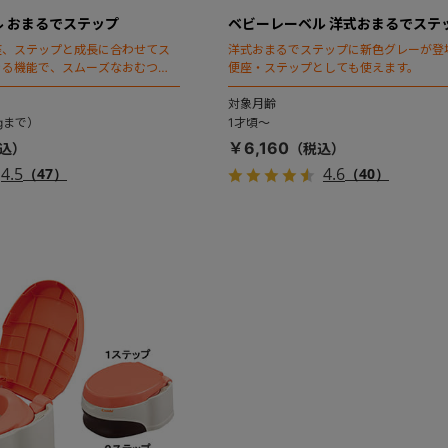
 おまるでステップ
ベビーレーベル 洋式おまるでステ
座、ステップと成長に合わせてス
洋式おまるでステップに新色グレーが登
きる機能で、スムーズなおむつは
便座・ステップとしても使えます。
※パイルカバー付き。
対象月齢
gまで）
1才頃～
￥6,160
4.5
4.6
（47）
（40）