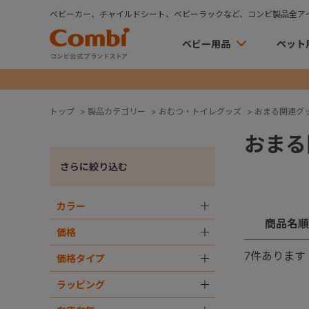
ベビーカー、チャイルドシート、ベビーラックなど、コンビ製品全ア
ベビー用品
ペット
トップ
>
製品カテゴリー
>
おむつ・トイレグッズ
>
おまる関連グ
おまる
さらに絞り込む
カラー
＋
商品名順
価格
＋
7
件あります
価格タイプ
＋
ラッピング
＋