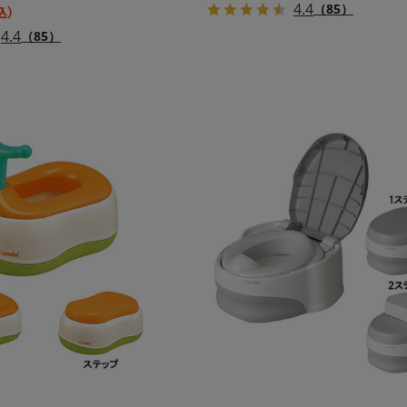
4.4
（85）
4.4
（85）