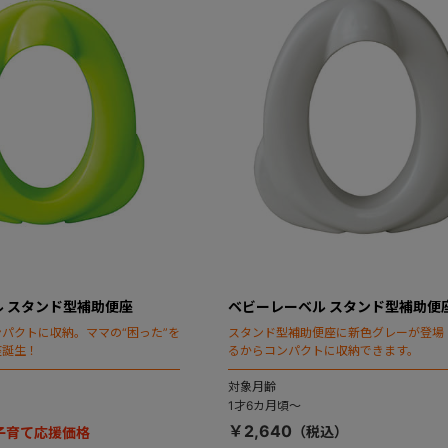
 スタンド型補助便座
ベビーレーベル スタンド型補助便
パクトに収納。ママの“困った”を
スタンド型補助便座に新色グレーが登場
座誕生！
るからコンパクトに収納できます。
対象月齢
1才6カ月頃～
￥2,640
】子育て応援価格