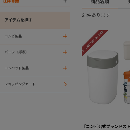
在庫有無
＋
商品名順
21
件あります
アイテムを探す
コンビ製品
＋
パーツ（部品）
＋
コムペット製品
＋
ショッピングカート
【コンビ公式ブランドス