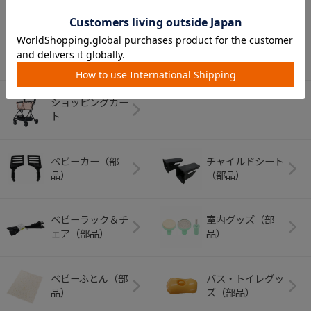
アウトドアグッズ
ペット用品
（ヘルメット）
ショッピングカー
ト
ベビーカー（部
チャイルドシート
品）
（部品）
ベビーラック＆チ
室内グッズ（部
ェア（部品）
品）
ベビーふとん（部
バス・トイレグッ
品）
ズ（部品）