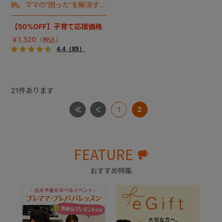
納。ママの“困った”を解決する
補助便座誕生！
【50%OFF】子育て応援価格
￥1,320
4.4
（85）
21
件あります
1
2
FEATURE
おすすめ特集