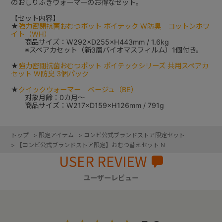
のおしりふきウォーマーのお得なセット。
【セット内容】
★
強力密閉抗菌おむつポット ポイテック W防臭 コットンホワ
イト（WH）
商品サイズ：W292×D255×H443mm / 1.6kg
※スペアカセット（新3層バイオマスフィルム）1個付き。
★
強力密閉抗菌おむつポット ポイテックシリーズ 共用スペアカ
セット W防臭 3個パック
★
クイックウォーマー ベージュ（BE）
対象月齢：0カ月～
商品サイズ：W217×D159×H126mm / 791g
トップ
>
限定アイテム
>
コンビ公式ブランドストア限定セット
>
【コンビ公式ブランドストア限定】おむつ替えセット N
USER REVIEW
ユーザーレビュー