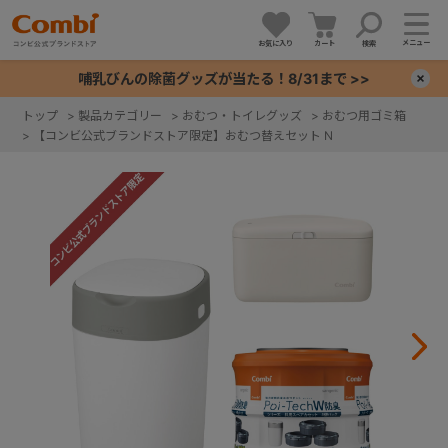
メニュー
お気に入り
カート
検索
哺乳びんの除菌グッズが当たる！8/31まで >>
×
トップ
>
製品カテゴリー
>
おむつ・トイレグッズ
>
おむつ用ゴミ箱
>
【コンビ公式ブランドストア限定】おむつ替えセット N
+
+
+
+