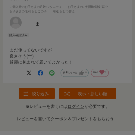
ご購入時のお子さまの月齢
:マタニティ
お子さまのご利用時期
:妊娠中
お子さまの性別
:おとこの子
用途
:おむつ替え
ま
まだ使ってないですが
良さそう(^^)
綺麗に包まれて届いてよかった！！
参考になった
0
Like!
2
絞り込み
表示：新しい順
※レビューを書くには
ログイン
が必要です。
レビューを書いてクーポン＆プレゼントをもらおう！