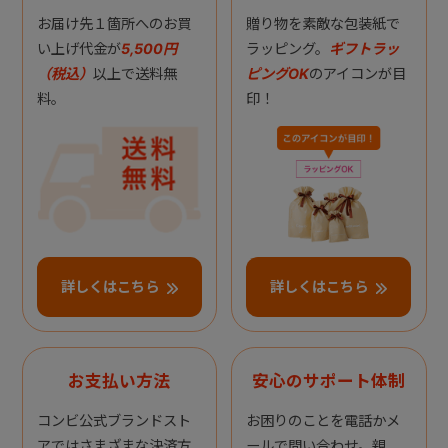
お届け先１箇所へのお買
贈り物を素敵な包装紙で
い上げ代金が
5,500円
ラッピング。
ギフトラッ
（税込）
以上で送料無
ピングOK
のアイコンが目
料。
印！
詳しくはこちら
詳しくはこちら
お支払い方法
安心のサポート体制
コンビ公式ブランドスト
お困りのことを電話かメ
アではさまざまな決済方
ールで問い合わせ。親