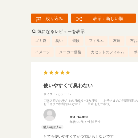
絞り込み
表示：新しい順
気になるレビューを表示
ゴミ袋
臭い
普段
フィルム
友達
布お
イメージ
メーカー価格
カセットのフィルム
ポ
使いやすくて臭わない
サイズ：-
カラー：-
ご購入時のお子さまの月齢
:0～3カ月頃
お子さまのご利用時期
:
お子さまの性別
:おんなの子
用途
:おむつ替え
no name
年代:
20代
性別:
男性
とても使いやすくてかつ匂いもしないです