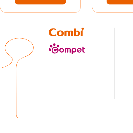
Combi
compet