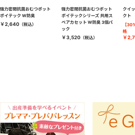
強力密閉抗菌おむつポット
強力密閉抗菌おむつポット
クイッ
ポイテック W防臭
ポイテックシリーズ 共用ス
クト
ペアカセット W防臭 3個パ
￥2,640
【30
ック
格
￥3,520
￥2,