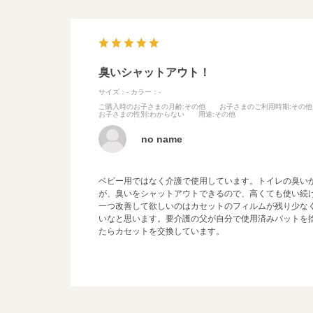
臭いシャットアウト！
サイズ：-
カラー：-
ご購入時のお子さまの月齢
:その他
お子さまのご利用時期
:その他
お子さまの性別
:わからない
用途
:その他
no name
ベビー用ではなく介護で使用しています。トイレの臭い
が、臭いをシャットアウトできるので、高くても使い続
一つ改善して欲しいのはカセットのフィルムが残り少な
いなと思います。要介護の父が自分で使用済みパットを
たらカセットを交換しています。