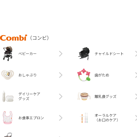
Combi
（コンビ）
ベビーカー
チャイルドシート
おしゃぶり
歯がため
デイリーケア
離乳食グッズ
グッズ
オーラルケア
お食事エプロン
（お口のケア）