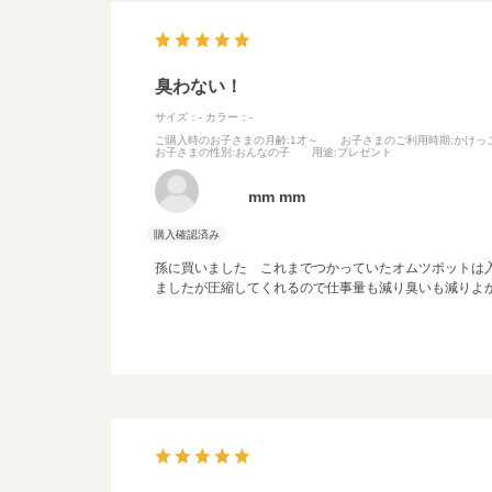
臭わない！
サイズ：-
カラー：-
ご購入時のお子さまの月齢
:1才～
お子さまのご利用時期
:かけっ
お子さまの性別
:おんなの子
用途
:プレゼント
mm mm
孫に買いました これまでつかっていたオムツポットは
ましたが圧縮してくれるので仕事量も減り臭いも減りよ