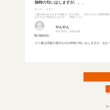
独特の匂いはしますが、、、
サイズ：-
カラー：-
ご購入時のお子さまの月齢
:4～12カ月頃
お子さまのご利用時期
お子さまの性別
:おんなの子
用途
:トイレ
やんやん
年代:
30代
性別:
女性
ゴミ袋は消臭の成分なのか特有の匂いはしますが、おむ
レ