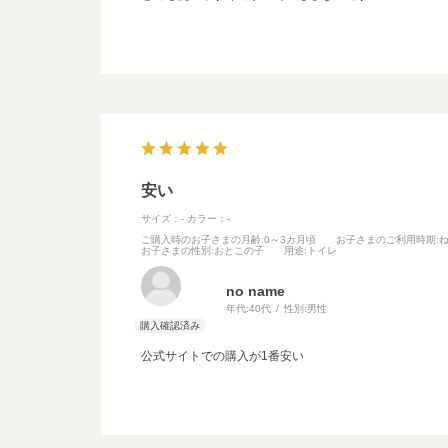
安い
サイズ：-
カラー：-
ご購入時のお子さまの月齢
:0～3カ月頃
お子さまのご利用時期
:
お子さまの性別
:おとこの子
用途
:トイレ
no name
年代:
40代
性別:
男性
公式サイトでの購入が1番安い