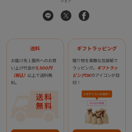
シェア
送料
ギフトラッピング
お届け先１箇所へのお買
贈り物を素敵な包装紙で
い上げ代金が
5,500円
ラッピング。
ギフトラッ
（税込）
以上で送料無
ピングOK
のアイコンが目
料。
印！