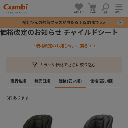
メニュー
お気に入り
カート
検索
哺乳びんの除菌グッズが当たる！8/31まで >>
×
価格改定のお知らせ チャイルドシート
+
「価格改定のお知らせ」に戻る＞＞
+
カラーや価格でさらに絞り込む
+
商品名順
発売日順
価格(安い順)
価格(高い順)
+
3
件あります