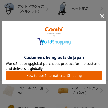
アウトドアグッズ
ペット用品
（ヘルメット）
ショッピングカー
ト
ベビーカー（部
チャイルドシート
品）
（部品）
ベビーラック＆チ
室内グッズ（部
ェア（部品）
品）
ベビーふとん（部
バス・トイレグッ
品）
ズ（部品）