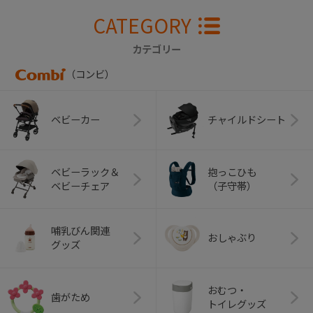
CATEGORY
カテゴリー
（コンビ）
ベビーカー
チャイルドシート
ベビーラック＆
抱っこひも
ベビーチェア
（子守帯）
哺乳びん関連
おしゃぶり
グッズ
おむつ・
歯がため
トイレグッズ