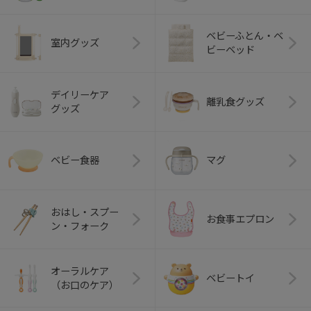
ベビーふとん・ベ
室内グッズ
ビーベッド
デイリーケア
離乳食グッズ
グッズ
ベビー食器
マグ
おはし・スプー
お食事エプロン
ン・フォーク
オーラルケア
ベビートイ
（お口のケア）