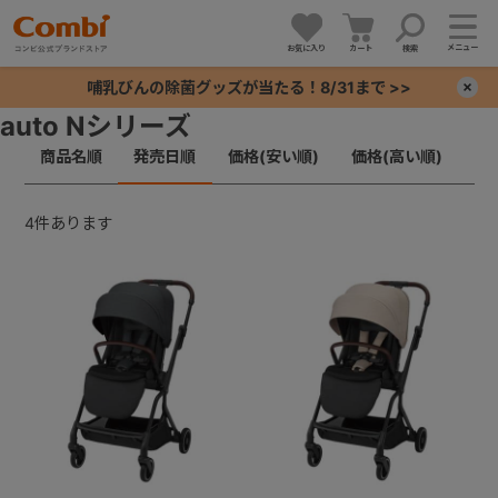
メニュー
お気に入り
カート
検索
哺乳びんの除菌グッズが当たる！8/31まで >>
×
auto Nシリーズ
商品名順
発売日順
価格(安い順)
価格(高い順)
+
+
4
件あります
+
+