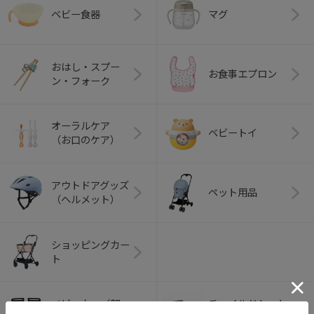
ベビー食器
マグ
おはし・スプー
お食事エプロン
ン・フォーク
オーラルケア
ベビートイ
（お口のケア）
アウトドアグッズ
ペット用品
（ヘルメット）
ショッピングカー
ト
ベビーカー（部
チャイルドシート