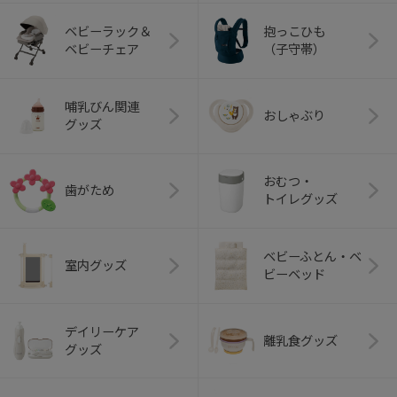
ベビーラック＆
抱っこひも
ベビーチェア
（子守帯）
哺乳びん関連
おしゃぶり
グッズ
おむつ・
歯がため
トイレグッズ
ベビーふとん・ベ
室内グッズ
ビーベッド
デイリーケア
離乳食グッズ
グッズ