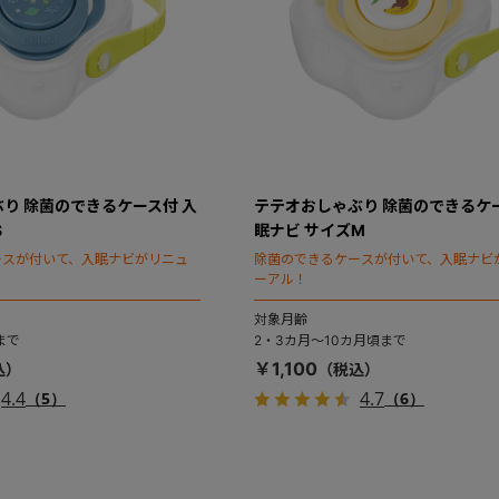
り 除菌のできるケース付 入
テテオおしゃぶり 除菌のできるケー
S
眠ナビ サイズM
ースが付いて、入眠ナビがリニュ
除菌のできるケースが付いて、入眠ナビ
ーアル！
対象月齢
まで
2・3カ月～10カ月頃まで
￥1,100
4.4
4.7
（5）
（6）