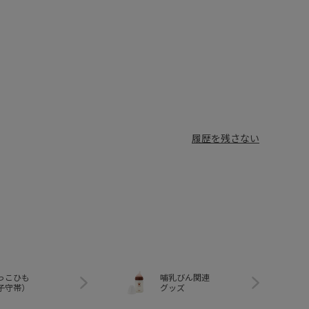
履歴を残さない
っこひも
哺乳びん関連
子守帯）
グッズ