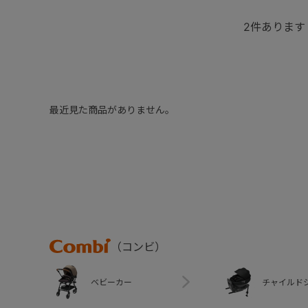
2
件あります
最近見た商品がありません。
Combi
（コンビ）
ベビーカー
チャイルド