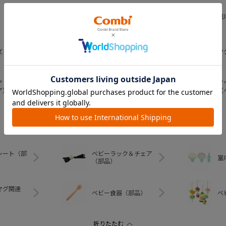
おむつ・
室
トイレグッズ
ズ
ベビー食器
マ
ア
ア
ベビートイ
ア）
（
シート（部
ベビーラック＆チェア
室
（部品）
マグ関連
ベビー食器（部品）
ベ