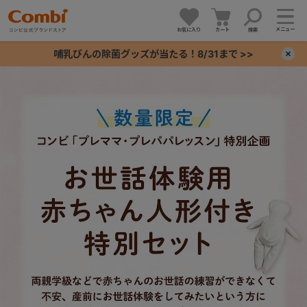
メニュー
お気に入り
カート
検索
哺乳びんの除菌グッズが当たる！8/31まで >>
×
+
+
+
+