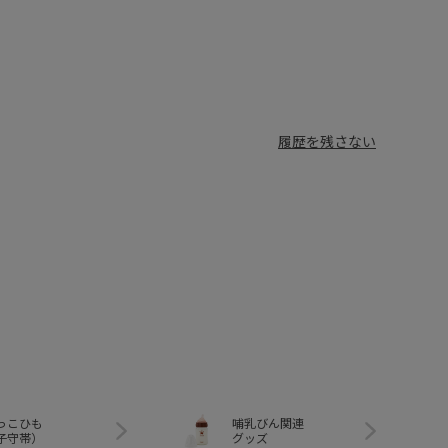
履歴を残さない
っこひも
哺乳びん関連
子守帯）
グッズ