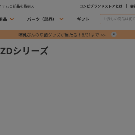
イテムと部品を品揃え
コンビブランドストアとは
会
用品
パーツ（部品）
ギフト
哺乳びんの除菌グッズが当たる！8/31まで >>
×
S ZDシリーズ