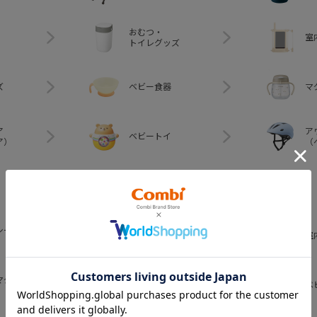
おむつ・
室
トイレグッズ
ズ
ベビー食器
マ
ア
ア
ベビートイ
ア）
（
シート（部
ベビーラック＆チェア
室
（部品）
マグ関連
ベビー食器（部品）
ベ