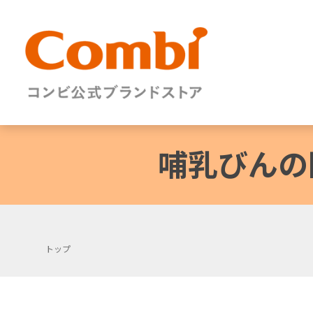
哺乳びんの
トップ
+