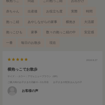
横抱っこ
問題
この抱っこ紐
お出かけ
赤ちゃん
出産後
お役立ち度
実際
時間
抱っこ紐
あやしながらの家事
横抱き
大活躍
抱っこひも
家事
数々の抱っこ紐の中
安定感
一番
毎日のお散歩
現在
2016.9.27
横抱っこでお散歩
サイズ：-
カラー：アヴェニューブラウン（BR）
ご購入時のお子さまの月齢
:0～3カ月頃
お子さまの性別
:おんなの子
お客様の声