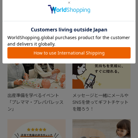
FEATURE
おすすめ特集
出産準備を学べるイベント
メッセージと一緒にメールや
「プレママ・プレパパレッス
SNSを使ってギフトチケット
ン」
を贈ろう！