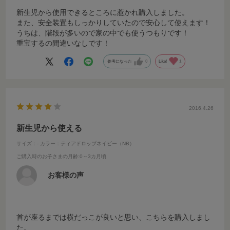
新生児から使用できるところに惹かれ購入しました。
また、安全装置もしっかりしていたので安心して使えます！
うちは、階段が多いので家の中でも使うつもりです！
重宝するの間違いなしです！
参考になった
0
Like!
1
2016.4.26
新生児から使える
サイズ：-
カラー：ティアドロップネイビー（NB）
ご購入時のお子さまの月齢
:0～3カ月頃
お客様の声
首が座るまでは横だっこが良いと思い、こちらを購入しまし
た。