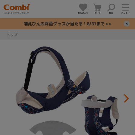
メニュー
お気に入り
カート
検索
哺乳びんの除菌グッズが当たる！8/31まで >>
×
トップ
+
+
+
+