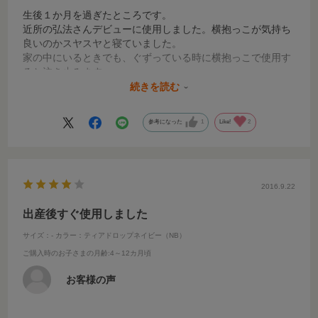
生後１か月を過ぎたところです。
近所の弘法さんデビューに使用しました。横抱っこが気持ち
良いのかスヤスヤと寝ていました。
家の中にいるときでも、ぐずっている時に横抱っこで使用す
ると泣き止みます。
紐の調節や設定は確かに大変でしたが、出産前にある程度行
続きを読む
い、実際に使用して微調整したので、問題なく使えていま
す。
参考になった
1
Like!
2
今度は、保健センターのベビークラスへ出かけるのでまた活
用したいと思います。
2016.9.22
出産後すぐ使用しました
サイズ：-
カラー：ティアドロップネイビー（NB）
ご購入時のお子さまの月齢
:4～12カ月頃
お客様の声