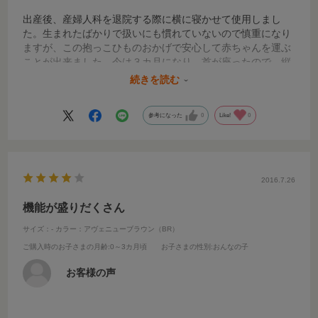
出産後、産婦人科を退院する際に横に寝かせて使用しまし
た。生まれたばかりで扱いにも慣れていないので慎重になり
ますが、この抱っこひものおかげで安心して赤ちゃんを運ぶ
ことが出来ました。今は３カ月になり、首が座ったので、縦
抱っこで使っています。デザインもかわいいのでお出かけが
続きを読む
楽しいです。
参考になった
0
Like!
0
2016.7.26
機能が盛りだくさん
サイズ：-
カラー：アヴェニューブラウン（BR）
ご購入時のお子さまの月齢
:0～3カ月頃
お子さまの性別
:おんなの子
お客様の声