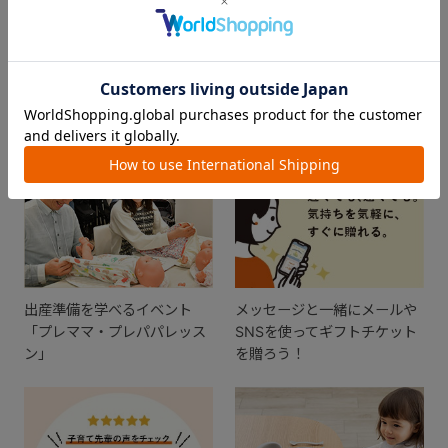
FEATURE
おすすめ特集
出産準備を学べるイベント
メッセージと一緒にメールや
「プレママ・プレパパレッス
SNSを使ってギフトチケット
ン」
を贈ろう！