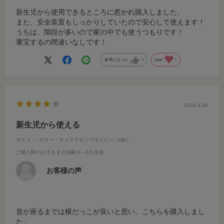
新生児から使用できるところに惹かれ購入しました。
また、安全装置もしっかりしていたので安心して使えます！
うちは、階段が多いので家の中でも使うつもりです！
重宝するの間違いなしです！
参考になった
0
Like!
1
2016.4.26
新生児から使える
サイズ：-
カラー：ティアドロップネイビー（NB）
ご購入時のお子さまの月齢
:0～3カ月頃
お客様の声
首が座るまでは横だっこが良いと思い、こちらを購入しまし
た。