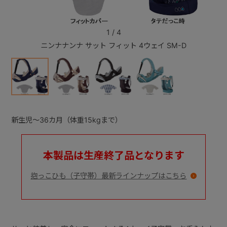
+
1
/
4
ニンナナンナ サット フィット 4ウェイ SM-D
ニ
+
新生児～36カ月（体重15kgまで）
本製品は生産終了品となります
抱っこひも（子守帯）最新ラインナップはこちら