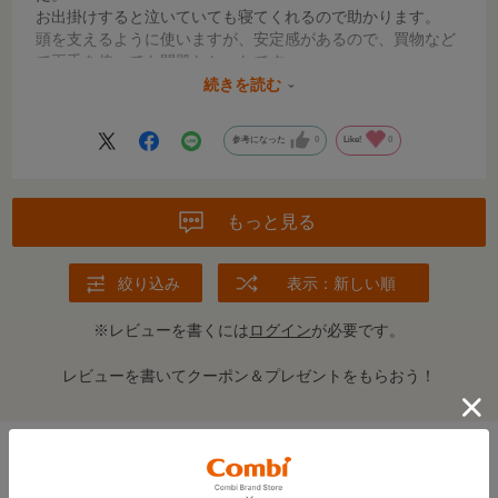
お出掛けすると泣いていても寝てくれるので助かります。
頭を支えるように使いますが、安定感があるので、買物など
で両手を使っても問題なかったです。
続きを読む
階段やエスカレーターの下りは見えなくて恐いです。
両肩で使うのは首に当たってうまく使えなかったです。
参考になった
0
Like!
0
縦だっこやおんぶはまだ使用していないので後日コメントし
ます。
もっと見る
絞り込み
表示：新しい順
※レビューを書くには
ログイン
が必要です。
レビューを書いてクーポン＆プレゼントをもらおう！
この商品の全てのレビューを見る＞