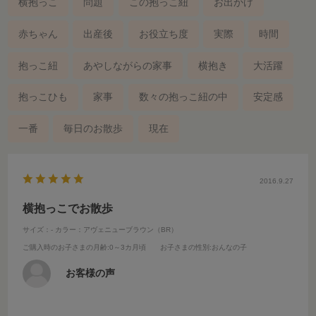
横抱っこ
問題
この抱っこ紐
お出かけ
赤ちゃん
出産後
お役立ち度
実際
時間
抱っこ紐
あやしながらの家事
横抱き
大活躍
抱っこひも
家事
数々の抱っこ紐の中
安定感
一番
毎日のお散歩
現在
2016.9.27
横抱っこでお散歩
サイズ：-
カラー：アヴェニューブラウン（BR）
ご購入時のお子さまの月齢
:0～3カ月頃
お子さまの性別
:おんなの子
お客様の声