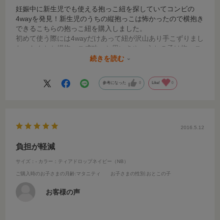
妊娠中に新生児でも使える抱っこ紐を探していてコンビの
4wayを発見！新生児のうちの縦抱っこは怖かったので横抱き
できるこちらの抱っこ紐を購入しました。
初めて使う際には4wayだけあって紐が沢山あり手こずりまし
た。なんとか横抱っこ成功…と思いきや、うちの子は抱っこ
紐を使った横抱っこはイヤだったらしくぎゃん泣きでした
続きを読む
(T_T)何度トライしてもダメでした。
最近首がしっかりしてきたので縦抱っこをするのに使ってみ
参考になった
0
Like!
0
ると、泣きもせず、しばらくすると寝てしまいました(^^)
これからはお出かけも増えるので活躍する機会も増えそうで
す！
2016.5.12
負担が軽減
サイズ：-
カラー：ティアドロップネイビー（NB）
ご購入時のお子さまの月齢
:マタニティ
お子さまの性別
:おとこの子
お客様の声