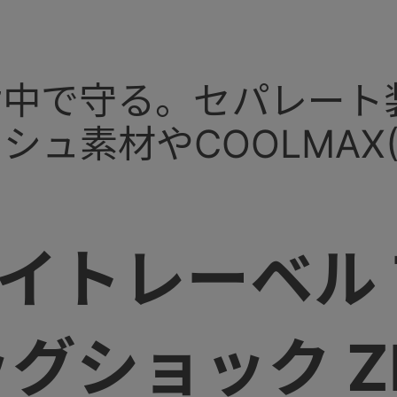
×背中で守る。セパレー
ュ素材やCOOLMAX
トレーベル TH
エッグショック Z