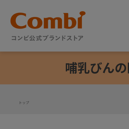
哺乳びんの
トップ
+