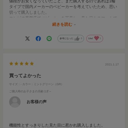
値段がお安くなっていたこと、また購入するのであれば1輪
タイプで国内メーカーのベビーカーを考えていたため、思い
切って購入しました。
コンビの直営店でベビーカーを下見し、見た目もスマートで
ワンタッチで折りたためること、またハイシートで子供との
続きを読む
距離も近く、お散歩やお出かけも楽しめると実感がわきまし
た。
参考になった
0
Like!
1
実際に使うのは少し先になりますが、今からとても楽しみで
す。
2021.1.17
買ってよかった
サイズ：-
カラー：ミントグリーン（GR）
ご購入時のお子さまの月齢
:1才～
お客様の声
機能性とすっきりした見た目に惹かれ購入しました。