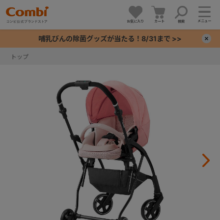
メニュー
お気に入り
カート
検索
哺乳びんの除菌グッズが当たる！8/31まで >>
×
トップ
+
+
+
+