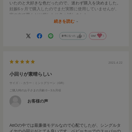
いたのと大好きな色だったので、迷わず購入を決めました。
妊娠6ヶ月で購入したのでまだ実際に使用していませんが、
家の中で畳んだり押したり色々試しました。
対面で畳んだ状態が若干大きく感じましたが、使い勝手が良
続きを読む
さそうな印象で、色も可愛くとても気に入りました。
小回りがきき押しやすく、高さのあるシートが最高です。
参考になった
1
Like!
1
本当に良い買い物をしました！
ベビーを乗せてお散歩をする日が楽しみです。
2021.4.22
小回りが素晴らしい
サイズ：-
カラー：ミントグリーン（GR）
ご購入時のお子さまの月齢
:0～3カ月頃
お客様の声
AttOの中では最廉価モデルなので心配でしたが、シングルタ
イヤの小回りがとても良いです。ベビーカーでのスーパーの