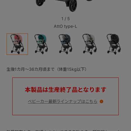
+
1
/
5
AttO type-L
+
生後1カ月～36カ月頃まで（体重15kg以下）
本製品は生産終了品となります
ベビーカー最新ラインナップはこちら