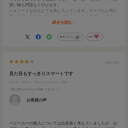
買い物も問題なく行けます。
ハイシートなのもとても気に入っています。テーブルに同じ
高さで座れるので、赤ちゃんが自分から近くて嬉しいです。
ただ、幌の色だけ写真のように鮮やかなミントグリーンでは
続きを読む
なく、テントのような緑色に近い色です。
参考になった
2
Like!
1
2021.2.24
見た目もすっきりスマートです
サイズ：-
カラー：ブルイッシュグレー（GL）
ご購入時のお子さまの月齢
:マタニティ
お客様の声
ベビーカーの購入については出産後と考えていましたが、お