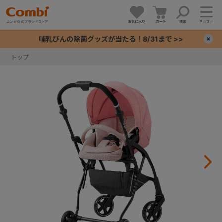
メニュー
お気に入り
カート
検索
哺乳びんの除菌グッズが当たる！8/31まで >>
×
トップ
+
+
+
+