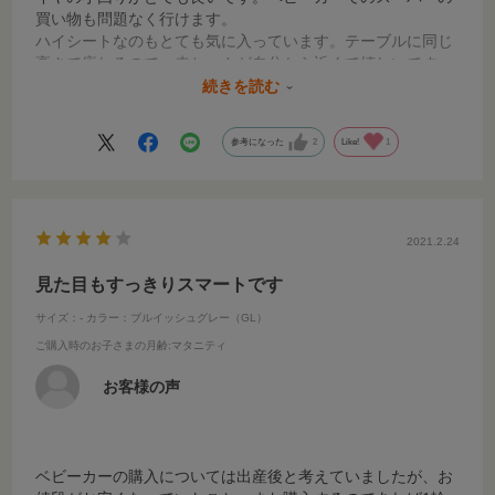
買い物も問題なく行けます。
ハイシートなのもとても気に入っています。テーブルに同じ
高さで座れるので、赤ちゃんが自分から近くて嬉しいです。
ただ、幌の色だけ写真のように鮮やかなミントグリーンでは
続きを読む
なく、テントのような緑色に近い色です。
参考になった
2
Like!
1
2021.2.24
見た目もすっきりスマートです
サイズ：-
カラー：ブルイッシュグレー（GL）
ご購入時のお子さまの月齢
:マタニティ
お客様の声
ベビーカーの購入については出産後と考えていましたが、お