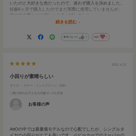
いたのと大好きな色だったので、迷わず購入を決めました。
妊娠6ヶ月で購入したのでまだ実際に使用していませんが、
家の中で畳んだり押したり色々試しました。
対面で畳んだ状態が若干大きく感じましたが、使い勝手が良
続きを読む
さそうな印象で、色も可愛くとても気に入りました。
小回りがきき押しやすく、高さのあるシートが最高です。
参考になった
1
Like!
1
本当に良い買い物をしました！
ベビーを乗せてお散歩をする日が楽しみです。
2021.4.22
小回りが素晴らしい
サイズ：-
カラー：ミントグリーン（GR）
ご購入時のお子さまの月齢
:0～3カ月頃
お客様の声
AttOの中では最廉価モデルなので心配でしたが、シングルタ
イヤの小回りがとても良いです。ベビーカーでのスーパーの