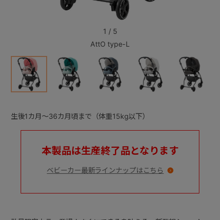
+
1
/
5
AttO type-L
+
生後1カ月～36カ月頃まで（体重15kg以下）
本製品は生産終了品となります
ベビーカー最新ラインナップはこちら