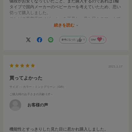
値段がお安くなっていたこと、また購入するのであれば1輪
タイプで国内メーカーのベビーカーを考えていたため、思い
切って購入しました。
コンビの直営店でベビーカーを下見し、見た目もスマートで
ワンタッチで折りたためること、またハイシートで子供との
続きを読む
距離も近く、お散歩やお出かけも楽しめると実感がわきまし
た。
参考になった
0
Like!
1
実際に使うのは少し先になりますが、今からとても楽しみで
す。
2021.1.17
買ってよかった
サイズ：-
カラー：ミントグリーン（GR）
ご購入時のお子さまの月齢
:1才～
お客様の声
機能性とすっきりした見た目に惹かれ購入しました。