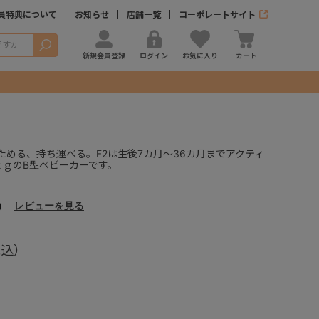
員特典について
お知らせ
店舗一覧
コーポレートサイト
検索
新規会員登録
ログイン
お気に入り
カート
ためる、持ち運べる。F2は生後7カ月～36カ月までアクティ
ｋｇのB型ベビーカーです。
）
レビューを見る