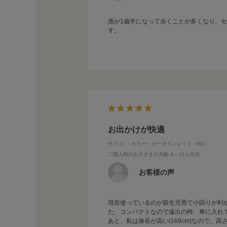
孫が1歳半になって歩くことが多くなり、
す。
お出かけが快適
サイズ：-
カラー：カーマインレッド（RD）
ご購入時のお子さまの月齢
:4～12カ月頃
お客様の声
現在使っているのが新生児用で小回りが利
た、コンパクトなので遠出の時、車に入れ
あと、私は身長が高い(169cm)なので