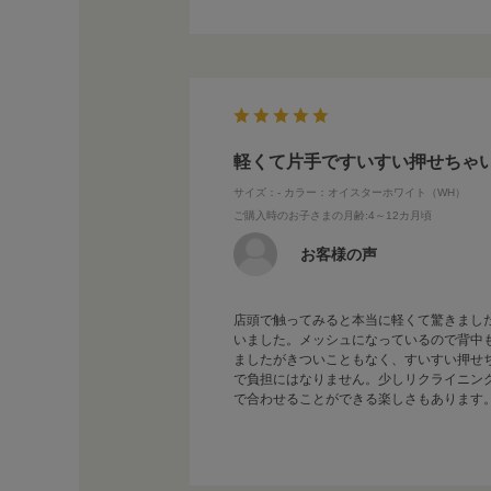
軽くて片手ですいすい押せちゃ
サイズ：-
カラー：オイスターホワイト（WH）
ご購入時のお子さまの月齢
:4～12カ月頃
お客様の声
店頭で触ってみると本当に軽くて驚きまし
いました。メッシュになっているので背中
ましたがきついこともなく、すいすい押せ
で負担にはなりません。少しリクライニン
で合わせることができる楽しさもあります