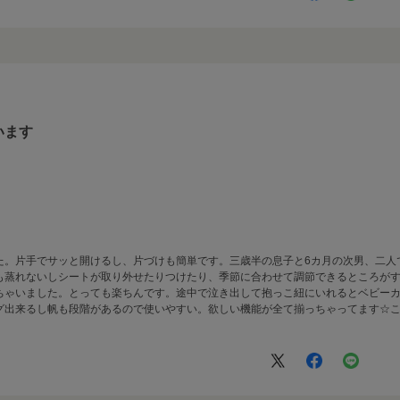
います
た。片手でサッと開けるし、片づけも簡単です。三歳半の息子と6カ月の次男、二人
も蒸れないしシートが取り外せたりつけたり、季節に合わせて調節できるところがす
ちゃいました。とっても楽ちんです。途中で泣き出して抱っこ紐にいれるとベビー
グ出来るし帆も段階があるので使いやすい。欲しい機能が全て揃っちゃってます☆
。