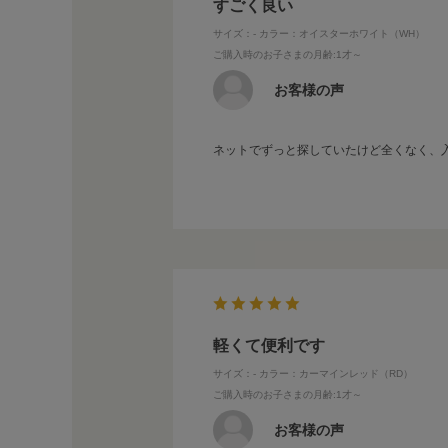
すごく良い
サイズ：-
カラー：オイスターホワイト（WH）
ご購入時のお子さまの月齢
:1才～
お客様の声
ネットでずっと探していたけど全くなく、
軽くて便利です
サイズ：-
カラー：カーマインレッド（RD）
ご購入時のお子さまの月齢
:1才～
お客様の声