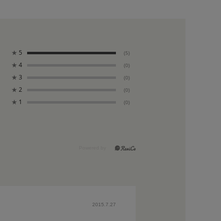
★
5
(5)
★
4
(0)
★
3
(0)
★
2
(0)
★
1
(0)
2015.7.27