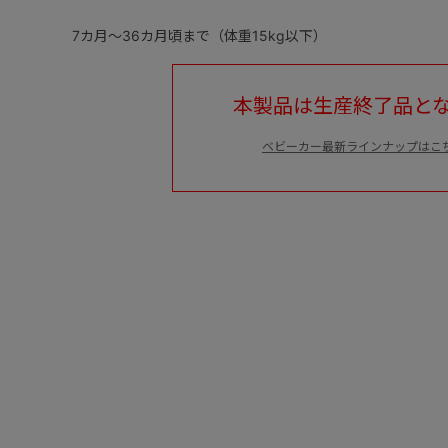
7カ月～36カ月頃まで（体重15kg以下）
本製品は生産終了品と
ベビーカー最新ラインナップはこ