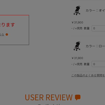
カラー：オイ
￥31,900
なります
-
/
×完売
数量
ちら
カラー：ロー
￥31,900
-
/
×完売
数量
この製品のよくある質問を
USER REVIEW