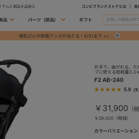
イテムと部品を品揃え
コンビブランドストアとは
会
用品
パーツ（部品）
ギフト
哺乳びんの除菌グッズが当たる！8/31まで >>
×
片手で、曲がれる、た
ブに使える超軽量3.3
F2 AB-240
5.0
（5
￥31,900
￥29,000（税抜）
カラーバリエーション