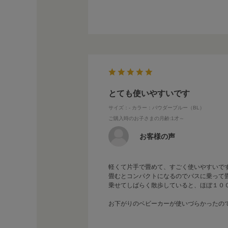
とても使いやすいです
サイズ：-
カラー：パウダーブルー（BL）
ご購入時のお子さまの月齢
:1才～
お客様の声
軽くて片手で畳めて、すごく使いやすいで
畳むとコンパクトになるのでバスに乗って
乗せてしばらく散歩していると、ほぼ１０
お下がりのベビーカーが使いづらかったの