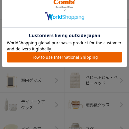
ベビーラック＆
抱っこひも
ベビーチェア
（子守帯）
哺乳びん関連
おしゃぶり
グッズ
おむつ・
歯がため
トイレグッズ
ベビーふとん・ベ
室内グッズ
ビーベッド
デイリーケア
離乳食グッズ
グッズ
ベビー食器
マグ