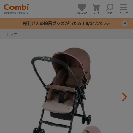
メニュー
お気に入り
カート
検索
哺乳びんの除菌グッズが当たる！8/31まで >>
×
トップ
+
+
+
+