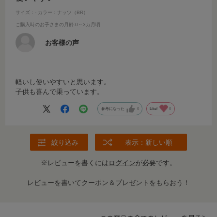
サイズ：-
カラー：ナッツ（BR）
ご購入時のお子さまの月齢
:0～3カ月頃
お客様の声
軽いし使いやすいと思います。
子供も喜んで乗っています。
参考になった
0
Like!
0
絞り込み
表示：新しい順
※レビューを書くには
ログイン
が必要です。
レビューを書いてクーポン＆プレゼントをもらおう！