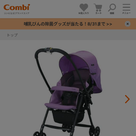
メニュー
お気に入り
カート
検索
哺乳びんの除菌グッズが当たる！8/31まで >>
×
トップ
+
+
+
+