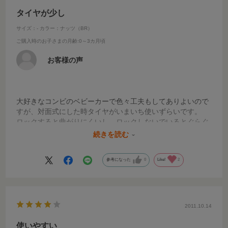
タイヤが少し
サイズ：-
カラー：ナッツ（BR）
ご購入時のお子さまの月齢
:0～3カ月頃
お客様の声
大好きなコンビのベビーカーで色々工夫もしてありよいので
すが、対面式にした時タイヤがいまいち使いずらいです。
ロックすると曲がりにくいし、ロックしないでいるとぐらぐ
らするしどちらにしても使いずらいです。もう少しタイヤに
続きを読む
重みがあればいいのかなーとおもいました
参考になった
0
Like!
2
2011.10.14
使いやすい