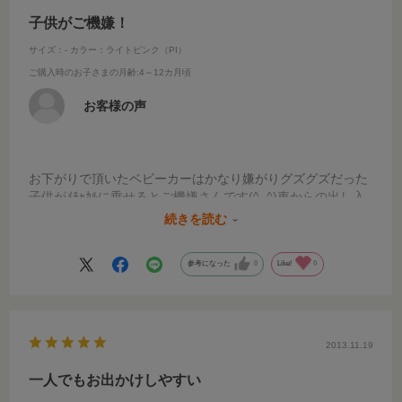
子供がご機嫌！
サイズ：-
カラー：ライトピンク（PI）
ご購入時のお子さまの月齢
:4～12カ月頃
お客様の声
お下がりで頂いたベビーカーはかなり嫌がりグズグズだった
子供がﾒﾁｬｶﾙに乗せるとご機嫌さんです(^_^)車からの出し入
れが簡単になり子供を抱いてたりエスカレーター利用時など
続きを読む
軽いので凄く使い易いです(^_^)
参考になった
0
Like!
0
2013.11.19
一人でもお出かけしやすい