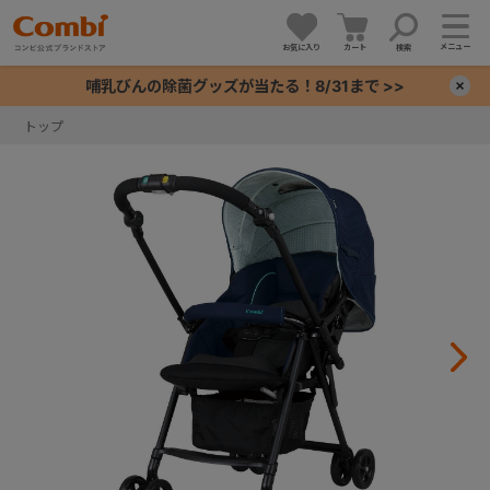
メニュー
お気に入り
カート
検索
哺乳びんの除菌グッズが当たる！8/31まで >>
×
トップ
+
+
+
+