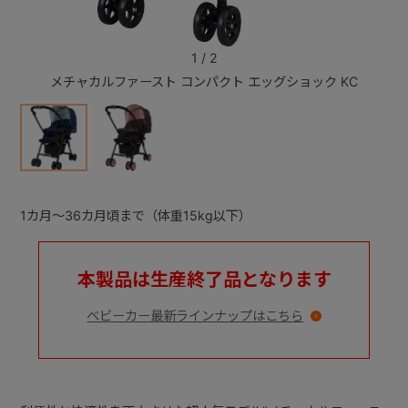
+
1
/
2
メチャカルファースト コンパクト エッグショック KC
メチャ
+
1カ月～36カ月頃まで（体重15kg以下）
本製品は生産終了品となります
ベビーカー最新ラインナップはこちら