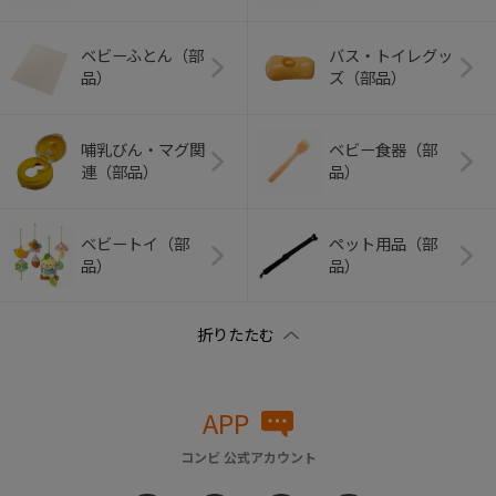
ベビーふとん（部
バス・トイレグッ
品）
ズ（部品）
哺乳びん・マグ関
ベビー食器（部
連（部品）
品）
ベビートイ（部
ペット用品（部
品）
品）
APP
コンビ 公式アカウント