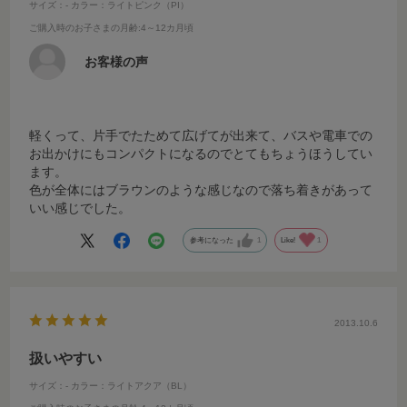
サイズ：-
カラー：ライトピンク（PI）
ご購入時のお子さまの月齢
:4～12カ月頃
お客様の声
軽くって、片手でたためて広げてが出来て、バスや電車での
お出かけにもコンパクトになるのでとてもちょうほうしてい
ます。
色が全体にはブラウンのような感じなので落ち着きがあって
いい感じでした。
参考になった
1
Like!
1
2013.10.6
扱いやすい
サイズ：-
カラー：ライトアクア（BL）