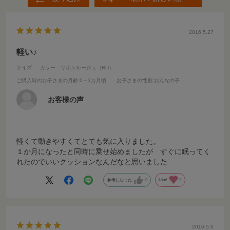
2016.5.27
軽い♪
サイズ：-
カラー：リボンルージュ（RD）
ご購入時のお子さまの月齢
:0～3カ月頃
お子さまの性別
:おんなの子
お客様の声
軽くて動きやすくてとても気に入りました。
１か月になったと同時に乗せ始めましたが すぐに眠ってく
れたのでいいクッションなんだなと思いました
参考になった
0
Like!
2
2016.5.9