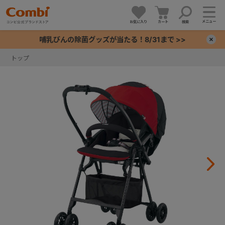
メニュー
お気に入り
カート
検索
哺乳びんの除菌グッズが当たる！8/31まで >>
×
トップ
+
+
+
+