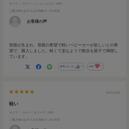
サイズ：-
カラー：ミントショコラ（BR）
ご購入時のお子さまの月齢
:0～3カ月頃
お客様の声
初孫が生まれ、母親の希望で軽いベビーカーが欲しいとの希
望で、購入しました。軽くて楽なようで散歩を親子で満喫し
ています。
参考になった
0
Like!
0
2015.9.30
軽い
サイズ：-
カラー：オリーブ（GR）
ご購入時のお子さまの月齢
:0～3カ月頃