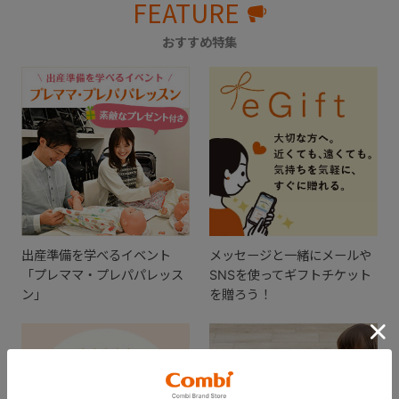
FEATURE
おすすめ特集
出産準備を学べるイベント
メッセージと一緒にメールや
「プレママ・プレパパレッス
SNSを使ってギフトチケット
ン」
を贈ろう！