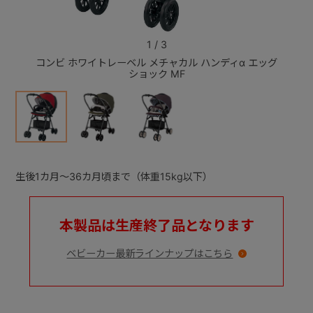
+
1
/
3
コンビ ホワイトレーベル メチャカル ハンディα エッグ
コンビ
ショック MF
+
生後1カ月～36カ月頃まで（体重15kg以下）
本製品は生産終了品となります
ベビーカー最新ラインナップはこちら