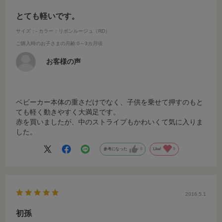
とても軽いです。
サイズ：-
カラー：リボンルージュ（RD）
ご購入時のお子さまの月齢
:0～3カ月頃
お客様の声
ベビーカー本体の重さだけでなく、子供を乗せて押すのもと
ても軽く動きやすく大満足です。
赤を買いましたが、中のストライプもかわいくて気に入りま
した。
参考になった
0
Like!
0
2016.5.1
初孫