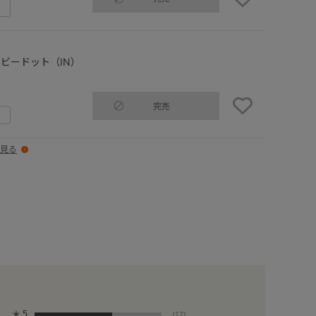
ビードット（IN）
完売
見る
★
5
(17)