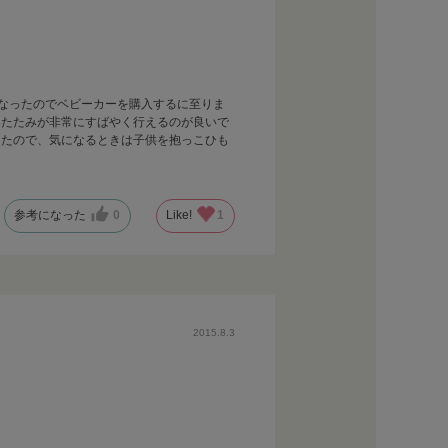
になったのでベビーカーを購入するに至りま
りたたみが非常にすばやく行えるのが良いで
ったので、気になるときは子供を抱っこひも
参考になった
0
Like!
1
2015.8.3