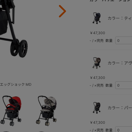
カラー：ティ
￥47,300
-
/
×完売
数量
カラー：アヴ
￥47,300
 エッグショック MD
-
/
×完売
数量
カラー：パー
￥47,300
-
/
×完売
数量