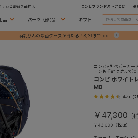
イテムと部品を品揃え
コンビブランドストアとは
会
用品
パーツ（部品）
ギフト
哺乳びんの除菌グッズが当たる！8/31まで >>
×
コンビA型ベビーカー
ョンも手軽に洗えて清
コンビ ホワイト
MD
4.6
（2
￥47,300
￥43,000（税抜）
カラーバリエーション