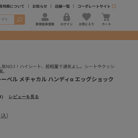
員特典について
お知らせ
店舗一覧
コーポレートサイト
検索
新規会員登録
ログイン
お気に入り
カート
人気NO.1！ハイシート、超軽量で通気よし。シートやクッシ
潔。
レーベル メチャカル ハンディα エッグショック
8）
レビューを見る