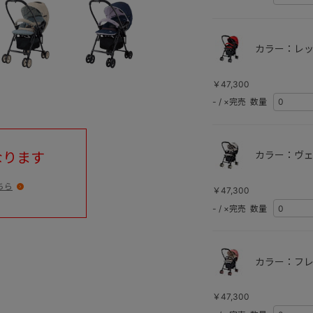
カラー：レッ
￥47,300
-
/
×完売
数量
カラー：ヴェ
なります
ちら
￥47,300
-
/
×完売
数量
カラー：フレ
￥47,300