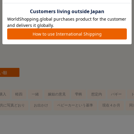
4.6
28
レビュー件数：
件
い順
購入
軽四
一緒
嫁姑の意見
雫柄
想定内
バギー
共に写真どおり
お出かけ
ベビーカーという基準
現在４か月
同