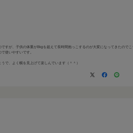
のですが、子供の体重が8kgを超えて長時間抱っこするのが大変になってきたので
ので使いやすいです。
ようで、よく幌を見上げて楽しんでいます（＾＾）