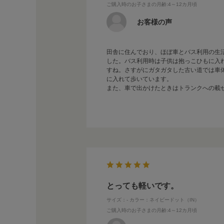
ご購入時のお子さまの月齢
:4～12カ月頃
お客様の声
田舎に住んでおり、ほぼ車とバス利用の生
した。バス利用時は子供は抱っこひもに入
すね。さすがにガタガタした古い道では車
に入れて歩いています。
また、車で出かけたときはトランクへの載
とっても軽いです。
サイズ：-
カラー：ネイビードット（IN）
ご購入時のお子さまの月齢
:4～12カ月頃