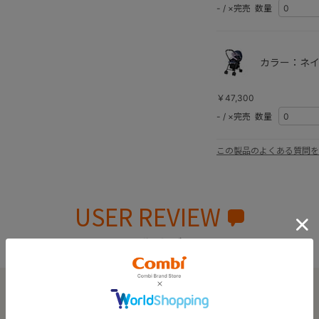
-
/
×完売
数量
カラー：ネイ
￥47,300
-
/
×完売
数量
この製品のよくある質問を
USER REVIEW
ユーザーレビュー