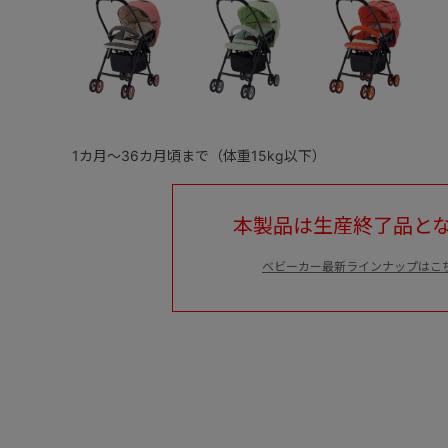
1カ月～36カ月頃まで（体重15kg以下）
本製品は生産終了品と
ベビーカー最新ラインナップはこ