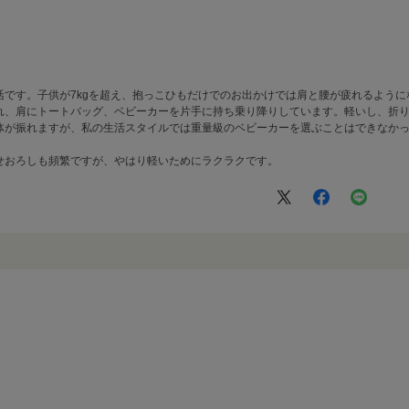
活です。子供が7kgを超え、抱っこひもだけでのお出かけでは肩と腰が疲れるよう
れ、肩にトートバッグ、ベビーカーを片手に持ち乗り降りしています。軽いし、折
体が振れますが、私の生活スタイルでは重量級のベビーカーを選ぶことはできなか
せおろしも頻繁ですが、やはり軽いためにラクラクです。