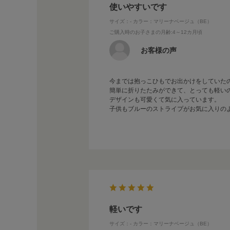
使いやすいです
サイズ：-
カラー：マリーナベージュ（BE）
ご購入時のお子さまの月齢
:4～12カ月頃
お客様の声
今までは抱っこひもでお出かけをしていた
簡単に折りたたみができて、とっても軽い
デザインも可愛くて気に入っています。
子供もブルーのストライプがお気に入りの
軽いです
サイズ：-
カラー：マリーナベージュ（BE）