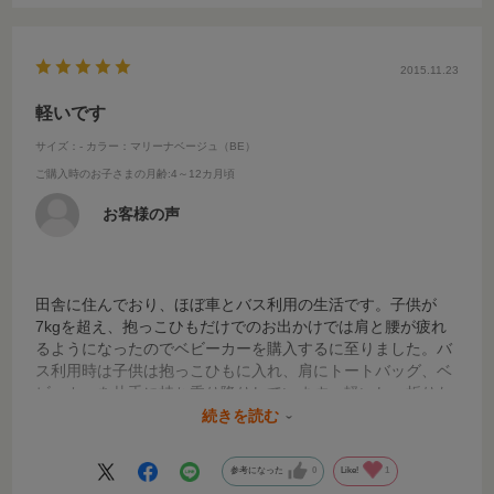
2015.11.23
軽いです
サイズ：-
カラー：マリーナベージュ（BE）
ご購入時のお子さまの月齢
:4～12カ月頃
お客様の声
田舎に住んでおり、ほぼ車とバス利用の生活です。子供が
7kgを超え、抱っこひもだけでのお出かけでは肩と腰が疲れ
るようになったのでベビーカーを購入するに至りました。バ
ス利用時は子供は抱っこひもに入れ、肩にトートバッグ、ベ
ビーカーを片手に持ち乗り降りしています。軽いし、折りた
たみが非常にすばやく行えるのが良いですね。さすがにガタ
続きを読む
ガタした古い道では車体が振れますが、私の生活スタイルで
は重量級のベビーカーを選ぶことはできなかったので、気に
参考になった
0
Like!
1
なるときは子供を抱っこひもに入れて歩いています。