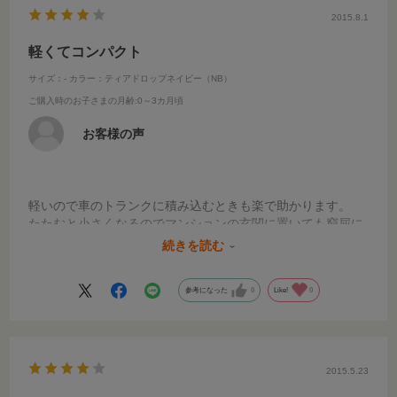
2015.8.1
軽くてコンパクト
サイズ：-
カラー：ティアドロップネイビー（NB）
ご購入時のお子さまの月齢
:0～3カ月頃
お客様の声
軽いので車のトランクに積み込むときも楽で助かります。
たたむと小さくなるのでマンションの玄関に置いても窮屈に
なりません。
続きを読む
抱っこひもとお揃いのデザインにしました。
参考になった
0
Like!
0
2015.5.23