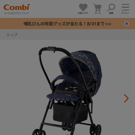
メニュー
お気に入り
カート
検索
哺乳びんの除菌グッズが当たる！8/31まで >>
×
トップ
+
+
+
+