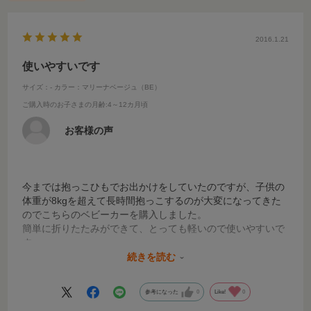
2016.1.21
使いやすいです
サイズ：-
カラー：マリーナベージュ（BE）
ご購入時のお子さまの月齢
:4～12カ月頃
お客様の声
今までは抱っこひもでお出かけをしていたのですが、子供の
体重が8kgを超えて長時間抱っこするのが大変になってきた
のでこちらのベビーカーを購入しました。
簡単に折りたたみができて、とっても軽いので使いやすいで
す。
デザインも可愛くて気に入っています。
続きを読む
子供もブルーのストライプがお気に入りのようで、よく幌を
見上げて楽しんでいます（＾＾）
参考になった
0
Like!
0