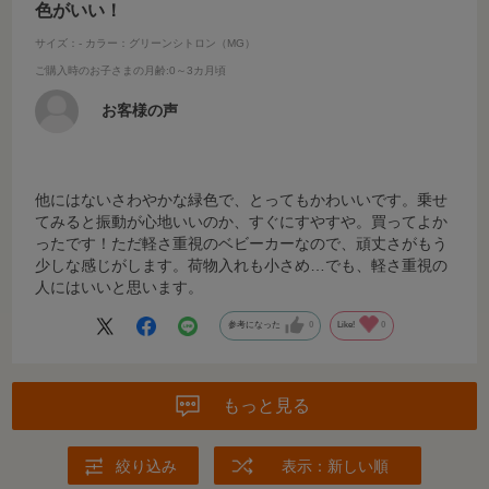
色がいい！
サイズ：-
カラー：グリーンシトロン（MG）
ご購入時のお子さまの月齢
:0～3カ月頃
お客様の声
他にはないさわやかな緑色で、とってもかわいいです。乗せ
てみると振動が心地いいのか、すぐにすやすや。買ってよか
ったです！ただ軽さ重視のベビーカーなので、頑丈さがもう
少しな感じがします。荷物入れも小さめ…でも、軽さ重視の
人にはいいと思います。
参考になった
0
Like!
0
もっと見る
絞り込み
表示：新しい順