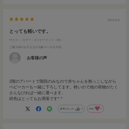
また、車で出かけたときはトランクへの載せおろしも頻繁で
すが、やはり軽いためにラクラクです。
2015.8.3
とっても軽いです。
サイズ：-
カラー：ネイビードット（IN）
ご購入時のお子さまの月齢
:4～12カ月頃
お客様の声
2階のアパートで階段のみなので赤ちゃんを抱っこしながら
ベビーカーも一緒に下ろしてます。軽いので他の荷物がたく
さんなければ一緒に運べます。
紺色はとってもお洒落です^ ^
参考になった
0
Like!
1