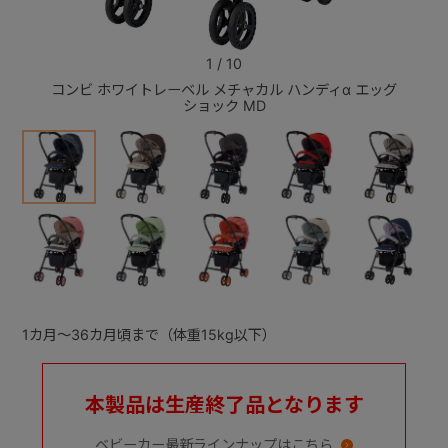
+
1
/
10
コンビ ホワイトレーベル メチャカル ハンディα エッグ
コンビ
ショック MD
+
1カ月～36カ月頃まで（体重15kg以下）
本製品は生産終了品となります
ベビーカー最新ラインナップはこちら