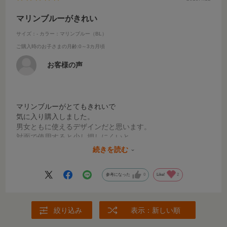
マリンブルーがきれい
サイズ：-
カラー：マリンブルー（BL）
ご購入時のお子さまの月齢
:0～3カ月頃
お客様の声
マリンブルーがとてもきれいで
気に入り購入しました。
男女ともに使えるデザインだと思います。
対面で使用すると少し押しにくいと
感じることもありますが、軽さ重視で
続きを読む
購入したので満足しています。
参考になった
0
Like!
2
絞り込み
表示：新しい順