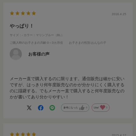
2016.4.25
やっぱり！
サイズ：-
カラー：マリンブルー（BL）
ご購入時のお子さまの月齢
:0～3カ月頃
お子さまの性別
:おんなの子
お客様の声
メーカー直で購入するのに限ります。通信販売は確かに安い
ですが、はっきり何年度販売なのかが分かりにくく購入する
のに躊躇する。でもメーカー直で購入すると何年度販売なの
かが書いてあり分かりやすい！
参考になった
0
Like!
3
2015.4.12