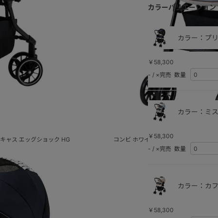
カラーバリエーション
カラー：プリ
￥58,300
-
/
×完売
数量
カラー：ミス
￥58,300
キャス エッグショック HG
コンビ ホワイトレーベル メチャカル ハ
-
/
×完売
数量
カラー：カフ
￥58,300