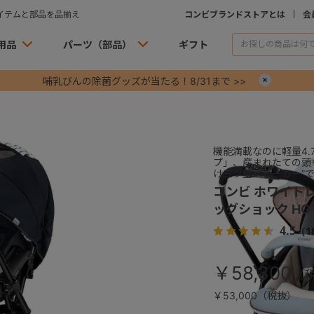
イテムと部品を品揃え
コンビブランドストアとは
会
用品
パーツ（部品）
ギフト
哺乳びんの除菌グッズが当たる！8/31まで >>
×
機能満載なのに軽量4
プ」、産まれたての頭
け三ツ星ベビーカー”
コンビ ホワイトレ
ッグショック HG
4.5
（1
￥58,300
￥53,000（税抜）