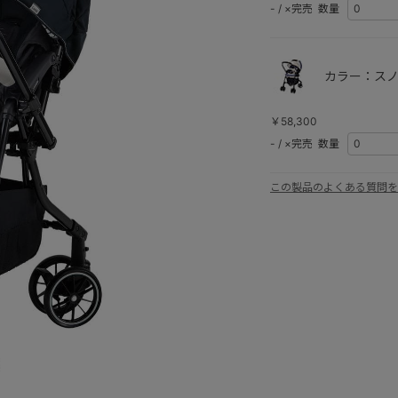
-
/
×完売
数量
カラー：スノ
￥58,300
-
/
×完売
数量
この製品のよくある質問を