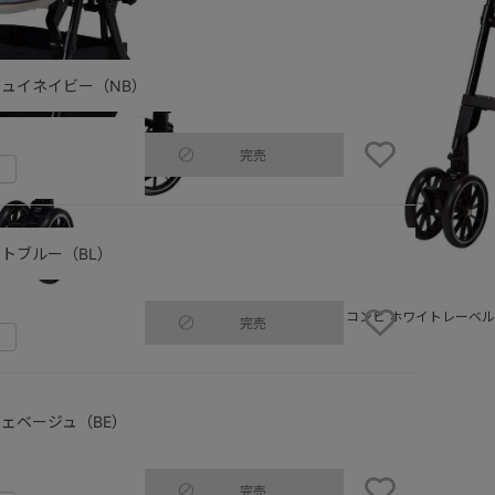
ュイネイビー（NB）
完売
トブルー（BL）
ンディ オート4キャス エッグショック HG
コンビ ホワイトレーベル
完売
ェベージュ（BE）
完売