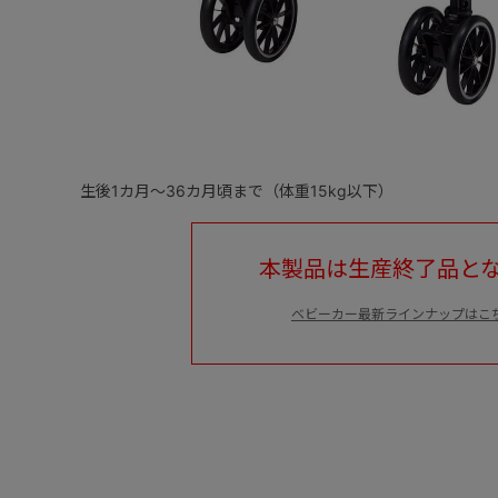
生後1カ月～36カ月頃まで（体重15kg以下）
本製品は生産終了品と
ベビーカー最新ラインナップはこ