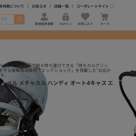
員特典について
お知らせ
店舗一覧
コーポレートサイト
検索
新規会員登録
ログイン
お気に入り
カート
.7kgを実現！片手で軽々持ち運びできる「持ちカルグリッ
を守る衝撃吸収素材「エッグショック」を搭載した“お出か
です。
ーベル メチャカル ハンディ オート4キャス エ
8）
レビューを見る