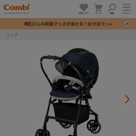
メニュー
お気に入り
カート
検索
哺乳びんの除菌グッズが当たる！8/31まで >>
×
トップ
+
+
+
+