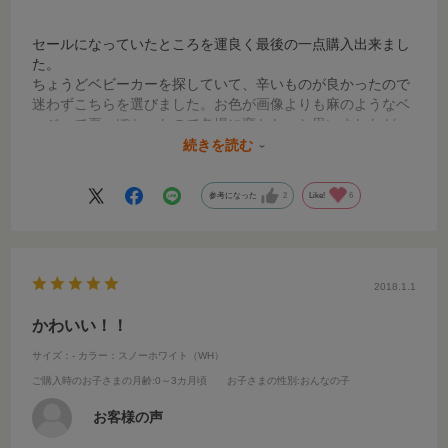
セールになっていたところを運良く最後の一点購入出来まし
た。
ちょうどベビーカーを探していて、辛いものが良かったので
迷わずこちらを選びました。お色が画像よりも麻のようなベ
ージュで夏っぽかったので冬場に変かなぁと思いましたが、
使ってみると明るいお色で逆に目立ってほかの人のベビーカ
続きを読む
ーと間違わないし、街中では黒が多い中なかなかおしゃれな
色目でよかったかもと、今は満足しています。
参考になった
2
Like!
6
四輪で軽くて本当に使いやすく、折りたたむとコンパクトで
車にも乗せ易いので重宝しています。
コンビのオート4キャスにして本当に良かったです！
大事に長く使いたいと思います^ ^
2018.1.1
かわいい！！
サイズ：-
カラー：スノーホワイト（WH）
ご購入時のお子さまの月齢
:0～3カ月頃
お子さまの性別
:おんなの子
お客様の声