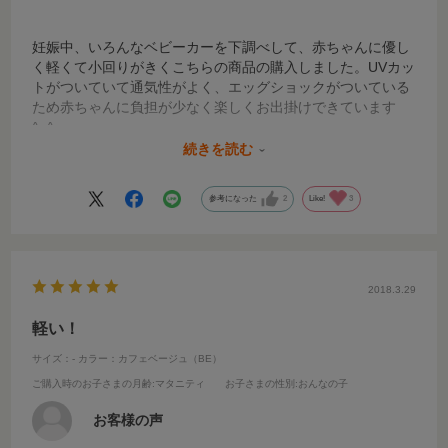
妊娠中、いろんなベビーカーを下調べして、赤ちゃんに優し
く軽くて小回りがきくこちらの商品の購入しました。UVカッ
トがついていて通気性がよく、エッグショックがついている
ため赤ちゃんに負担が少なく楽しくお出掛けできています
^_^
10か月になりますが、とても活躍してます！購入してよかっ
続きを読む
たです。
参考になった
2
Like!
3
2018.3.29
軽い！
サイズ：-
カラー：カフェベージュ（BE）
ご購入時のお子さまの月齢
:マタニティ
お子さまの性別
:おんなの子
お客様の声