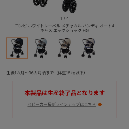
+
1
/
4
コンビ ホワイトレーベル メチャカル ハンディ オート4
コンビ
キャス エッグショック HG
+
生後1カ月～36カ月頃まで（体重15kg以下）
本製品は生産終了品となります
ベビーカー最新ラインナップはこちら