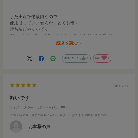
まだ出産準備段階なので
使用はしていませんが、とても軽く
持ち運びやすいです！
4キャスということと、エッグショックという条件で
検索して購入しましたが、とてもタイヤも滑らかに動くし
続きを読む
これでお出かけするのが楽しみです！
参考になった
3
Like!
4
2018.2.21
軽いです
サイズ：-
カラー：カフェベージュ（BE）
ご購入時のお子さまの月齢
:4～12カ月頃
お子さまの性別
:おとこの子
お客様の声