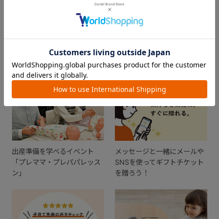
FEATURE
おすすめ特集
出産準備を学べるイベント
メッセージと一緒にメールや
「プレママ・プレパパレッス
SNSを使ってギフトチケット
ン」
を贈ろう！