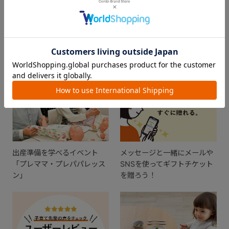
FEATURE
おすすめ特集
出産準備を学べるイベント
メッセージと一緒にメールや
「プレママ・プレパパレッス
SNSを使ってギフトチケット
ン」
を贈ろう！