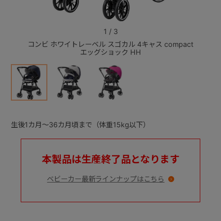
+
1
/
3
コンビ ホワイトレーベル スゴカル 4キャス compact
コンビ
エッグショック HH
+
生後1カ月～36カ月頃まで（体重15kg以下）
本製品は生産終了品となります
ベビーカー最新ラインナップはこちら