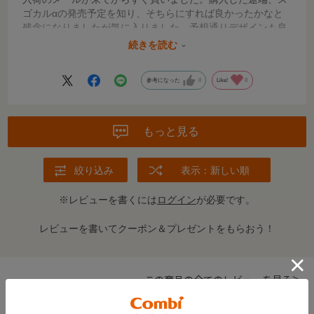
ゴカルαの発売予定を知り、そちらにすれば良かったかなと
残念になりましたが気に入りました。予想通りデザインも良
く、軽くて押しやすいです。１ヶ月検診で使うのが楽しみで
続きを読む
す。
参考になった
0
Like!
0
もっと見る
絞り込み
表示：新しい順
※レビューを書くには
ログイン
が必要です。
レビューを書いてクーポン＆プレゼントをもらおう！
この商品の全てのレビューを見る＞