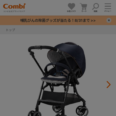
メニュー
お気に入り
カート
検索
哺乳びんの除菌グッズが当たる！8/31まで >>
×
トップ
+
+
+
+