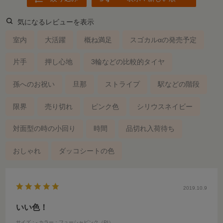
気になるレビューを表示
室内
大活躍
概ね満足
スゴカルαの発売予定
片手
押し心地
3輪などの比較的タイヤ
孫へのお祝い
旦那
ストライプ
駅などの階段
限界
売り切れ
ピンク色
シリウスネイビー
対面型の時の小回り
時間
品切れ入荷待ち
おしゃれ
ダッコシートの色
2019.10.9
いい色！
サイズ：-
カラー：フューシャピンク（PI）