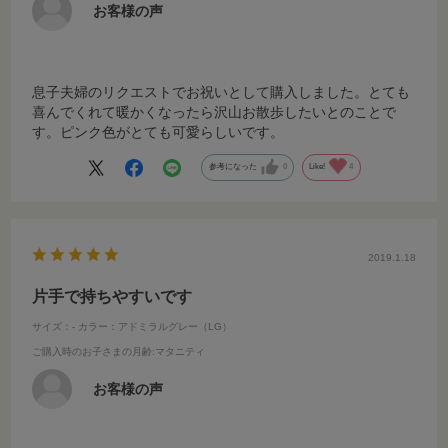
お客様の声
息子夫婦のリクエストでお祝いとして購入しました。とても
喜んでくれて暖かくなったら沢山お散歩したいとのことで
す。ピンク色がとても可愛らしいです。
参考になった
0
Like!
4
2019.1.18
片手で持ちやすいです
サイズ：-
カラー：アドミラルグレー（LG）
ご購入時のお子さまの月齢
:マタニティ
お客様の声