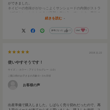
ができました。
ネイビーの色味ががかっこよくサンシェードの内側がストラ
イプでおしゃれなところが旦那も気に入っています。男性の
服装にも合い気軽に使える所が良いです。ただエッグショッ
続きを読む
クを入れるダッコシートの色も紺で統一して欲しかったで
す。
参考になった
0
Like!
0
折りたたみもコツを掴めばあっという間にたためて便利で
す。
慣れるために、部屋の中で試しに使用しましたが、室内でも
大活躍でした！！！
抱っこしてても泣き続けてもう腕が限界、というときにこち
2018.11.22
らのベビーカーを使って室内で転がすとかなりの確率で寝て
くれます。慣らしで使用したつもりが室内でも大活躍でし
使いやすそうです！
た。娘も乗り心地が良く気持ちいいのだと思います。
サイズ：-
カラー：アドミラルグレー（LG）
これから娘との外出も安心して出かけられそうです。活躍し
ご購入時のお子さまの月齢
:0～3カ月頃
すぎて室内用にも同じものか新商品を購入しようか迷ってい
るくらいです！笑
お客様の声
室内用の小回りのきく寝かしつけベビーカーも開発頂けない
でしょうか？よろしくお願い致します。
見た目も使用感も全て大満足です。本当に素晴らしい商品を
出産準備で購入しました。しばらく売り切れだったので、再
ありがとうございます。
入荷のメールが来てからすぐ買いました。購入した途端、ス