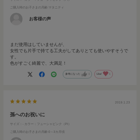
ご購入時のお子さまの月齢
:マタニティ
お客様の声
まだ使用はしていませんが、
女性でも片手で持てる工夫がしてありとても使いやすそうで
す。
色がすごく綺麗で、大満足！
参考になった
1
Like!
1
2019.1.23
孫へのお祝いに
サイズ：-
カラー：フューシャピンク（PI）
ご購入時のお子さまの月齢
:0～3カ月頃