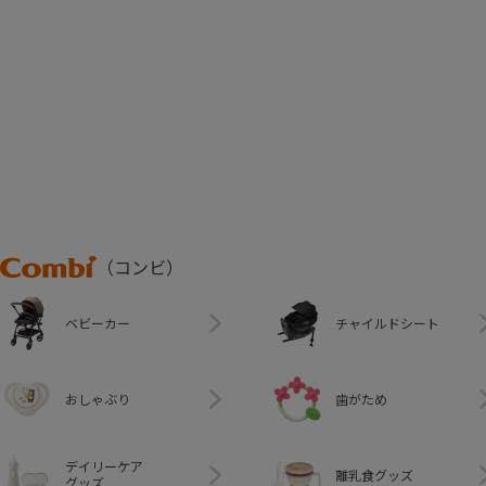
Combi
（コンビ）
ベビーカー
チャイルドシート
おしゃぶり
歯がため
デイリーケア
離乳食グッズ
グッズ