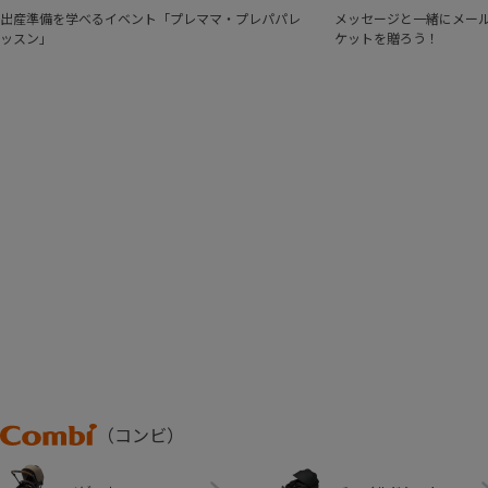
出産準備を学べるイベント「プレママ・プレパパレ
メッセージと一緒にメール
ッスン」
ケットを贈ろう！
Combi
（コンビ）