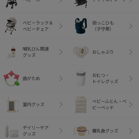
ベビーラック＆
抱っこひも
ベビーチェア
（子守帯）
哺乳びん関連
おしゃぶり
グッズ
おむつ・
歯がため
トイレグッズ
ベビーふとん・ベ
室内グッズ
ビーベッド
デイリーケア
離乳食グッズ
グッズ