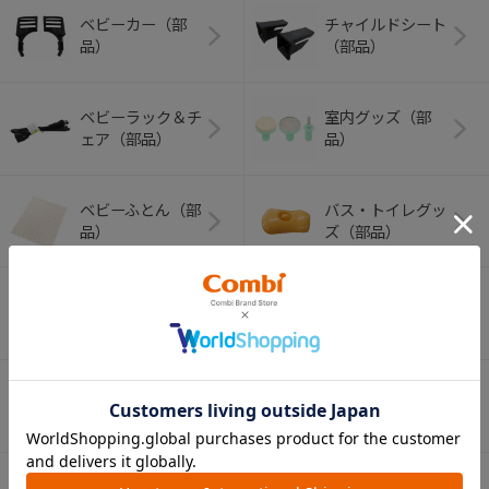
ベビーカー（部
チャイルドシート
品）
（部品）
ベビーラック＆チ
室内グッズ（部
ェア（部品）
品）
ベビーふとん（部
バス・トイレグッ
品）
ズ（部品）
哺乳びん・マグ関
ベビー食器（部
連（部品）
品）
ベビートイ（部
ペット用品（部
品）
品）