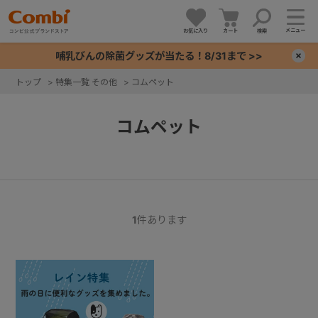
メニュー
お気に入り
カート
検索
哺乳びんの除菌グッズが当たる！8/31まで >>
×
トップ
>
特集一覧 その他
>
コムペット
+
コムペット
+
+
+
1
件あります