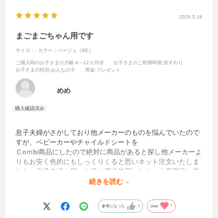
2026.5.18
まごまごちゃん用です
サイズ：-
カラー：ベージュ（BE）
ご購入時のお子さまの月齢
:4～12カ月頃
お子さまのご利用時期
:首すわり
お子さまの性別
:おんなの子
用途
:プレゼント
めめ
息子夫婦がさがしており他メーカーのものを悩んでいたので
すが、ベビーカーやチャイルドシートを
Ｃoｍbi商品にしたので絶対に商品があると探し他メーカーよ
りもお安く色的にもしっくりくると思いネット注文いたしま
した。息子夫婦も届いた日に早速使用したと。大変満足し喜
んでもらえました。
続きを読む
日に日に暑くなり年々気温上昇の温度も異常になっておりま
す。まごまごちゃんの安全安心のため大変良かったと思いま
参考になった
4
Like!
7
す。