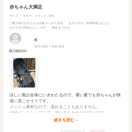
赤ちゃん大満足
サイズ：-
カラー：ブラック（BK）
ご購入時のお子さまの月齢
:4～12カ月頃
お子さまのご利用時期
:はいはい
お子さまの性別
:おとこの子
用途
:おでかけ
K
年代:
20代
性別:
女性
涼しい風が全体にいきわたるので、暑い夏でも赤ちゃんが快
適に過ごせそうです。
メッシュ素材なので、蒸れることもありません。
デザインもシンプルで、使い方もわかりやすいです。
私は他社のベビーカーに取り付けましたが、とても簡単にで
続きを読む
きました。