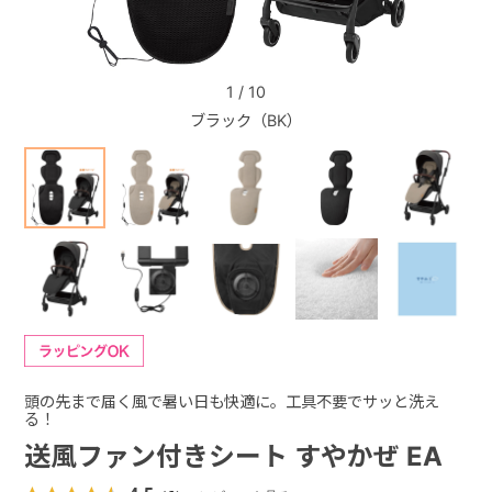
+
1
/
10
ブラック（BK）
+
頭の先まで届く風で暑い日も快適に。工具不要でサッと洗え
る！
送風ファン付きシート すやかぜ EA