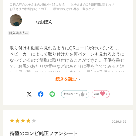
ご購入時のお子さまの月齢
:4～12カ月頃
お子さまのご利用時期
:首すわり
お子さまの性別
:おとこの子
用途
:おでかけ,暑さ・寒さケア
なおぽん
取り付けも動画を見れるようにQRコードが付いているし、
ベビーカーによって取り付け方を何パターンも見れるように
なっているので簡単に取り付けることができた。子供を乗せ
て、お尻のあたりや背中などのあたりに手を当ててみると涼
しく風が通っているのが分かりました。最初は子供もソワソ
ワしてましたがそのうち大人しくしていました。これからも
続きを読む
っと暑くなるけど出かけないわけにはいかないので重宝しそ
うです。バッテリーの充電を忘れないようにしたいです。
参考になった
3
Like!
1
2026.6.25
待望のコンビ純正ファンシート