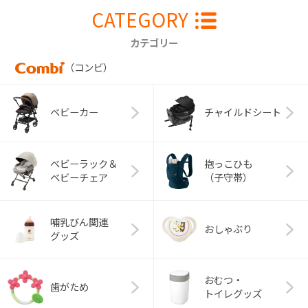
CATEGORY
カテゴリー
（コンビ）
ベビーカー
チャイルドシート
ベビーラック＆
抱っこひも
ベビーチェア
（子守帯）
哺乳びん関連
おしゃぶり
グッズ
おむつ・
歯がため
トイレグッズ