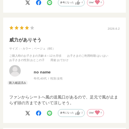
参考になった
4
Like!
4
2026.6.2
威力がありそう
サイズ：-
カラー：ベージュ（BE）
ご購入時のお子さまの月齢
:4～12カ月頃
お子さまのご利用時期
:はいはい
お子さまの性別
:おとこの子
用途
:おでかけ
no name
年代:
40代
性別:
女性
ファンからシートへ風の送風口があるので、足元で風が止ま
らず頭の方まできていて涼しそう。
参考になった
2
Like!
4