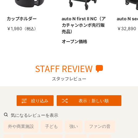
カップホルダー
auto N first II NC（ア
auto N s
カチャンホンポ先行販
￥1,980
￥32,890
売品）
オープン価格
STAFF REVIEW
スタッフレビュー
絞り込み
表示：新しい順
気になるレビューを表示
外や商業施設
子ども
強い
ファンの音