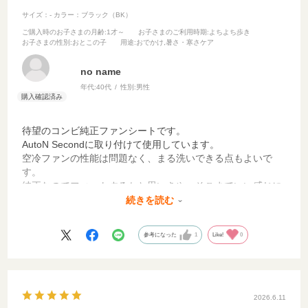
サイズ：-
カラー：ブラック（BK）
ご購入時のお子さまの月齢
:1才～
お子さまのご利用時期
:よちよち歩き
お子さまの性別
:おとこの子
用途
:おでかけ,暑さ・寒さケア
no name
年代:
40代
性別:
男性
待望のコンビ純正ファンシートです。
AutoN Secondに取り付けて使用しています。
空冷ファンの性能は問題なく、まる洗いできる点もよいで
す。
純正なのでフィットするかと思いきや、そこまでいい感じに
取り付けできるわけではありませんでした。
続きを読む
そこそこお値段が張るので、専用の取り付けアダプタなどが
あればよかったなと思っています。
参考になった
1
Like!
0
2026.6.11