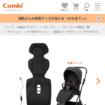
メニュー
お気に入り
カート
検索
哺乳びんの除菌グッズが当たる！8/31まで >>
×
トップ
>
製品カテゴリー
>
ベビーカー
>
ベビーカーの商品一覧
>
オプション
>
その他オプション
>
送風ファン付きシート すやかぜ EA
+
+
+
+