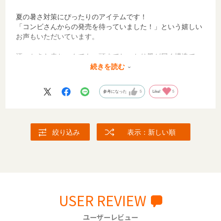
夏の暑さ対策にぴったりのアイテムです！
「コンビさんからの発売を待っていました！」という嬉しい
お声もいただいています。
汗っかきな赤ちゃんでも、頭までしっかり風が届く構造で、
暑い時期のおでかけも快適に過ごせます。
続きを読む
実際に使ってみると、背中にしっかり風が通るので蒸れにく
く、汗をかきやすい暑い日でも比較的さらっとしている印象
参考になった
5
Like!
5
です。
直接強い風が当たるというより、やさしく空気が流れる感じ
なので、安心して使えました。
絞り込み
表示：新しい順
ファンの音は3段階目だと室内では少し気になりますが、外
や商業施設などで使用していると周りの音に紛れて気になり
ません。子どもが起きてしまうこともなく、問題なく使えて
います。
また、ファンの部分をファスナーで簡単に取り外せるので、
工具不要でシート部分をサッと洗えて清潔に保てるのも嬉し
USER REVIEW
いポイントです。
ユーザーレビュー