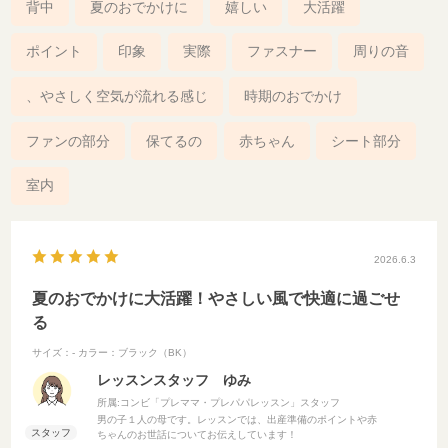
背中
夏のおでかけに
嬉しい
大活躍
ポイント
印象
実際
ファスナー
周りの音
、やさしく空気が流れる感じ
時期のおでかけ
ファンの部分
保てるの
赤ちゃん
シート部分
室内
2026.6.3
夏のおでかけに大活躍！やさしい風で快適に過ごせ
る
サイズ：-
カラー：ブラック（BK）
レッスンスタッフ ゆみ
所属:コンビ「プレママ・プレパパレッスン」スタッフ
男の子１人の母です。レッスンでは、出産準備のポイントや赤
ちゃんのお世話についてお伝えしています！