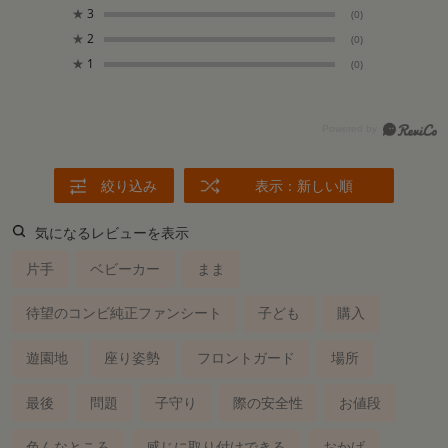
★
3
(0)
★
2
(0)
★
1
(0)
絞り込み
表示：新しい順
気になるレビューを表示
片手
ベビーカー
まま
待望のコンビ純正ファンシート
子ども
購入
遊園地
座り姿勢
フロントガード
場所
最後
問題
子守り
際の安全性
お値段
色んなところ
感じに取り付けできる
おかげ