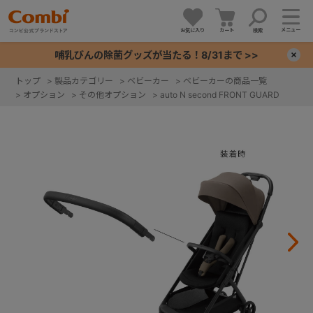
メニュー
お気に入り
カート
検索
哺乳びんの除菌グッズが当たる！8/31まで >>
×
トップ
>
製品カテゴリー
>
ベビーカー
>
ベビーカーの商品一覧
>
オプション
>
その他オプション
>
auto N second FRONT GUARD
+
+
+
+