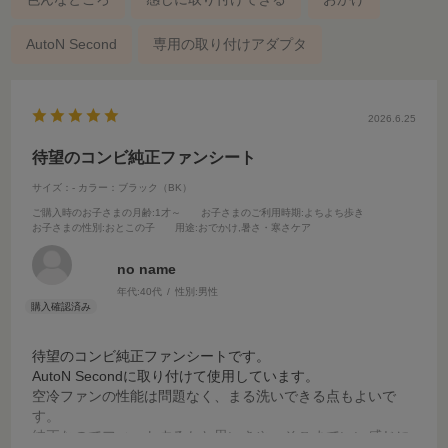
AutoN Second
専用の取り付けアダプタ
2026.6.25
待望のコンビ純正ファンシート
サイズ：-
カラー：ブラック（BK）
ご購入時のお子さまの月齢
:1才～
お子さまのご利用時期
:よちよち歩き
お子さまの性別
:おとこの子
用途
:おでかけ,暑さ・寒さケア
no name
年代:
40代
性別:
男性
待望のコンビ純正ファンシートです。
AutoN Secondに取り付けて使用しています。
空冷ファンの性能は問題なく、まる洗いできる点もよいで
す。
純正なのでフィットするかと思いきや、そこまでいい感じに