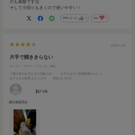
のも素敵です👏
そして小回りもきくので使いやすい！
参考になった
2
Like!
2
2026.1.30
片手で開ききらない
サイズ：-
カラー：ブラック（BK）
ご購入時のお子さまの月齢
:1才～
お子さまのご利用時期
:かけっこ
お子さまの性別
:おとこの子
用途
:おでかけ
おハル