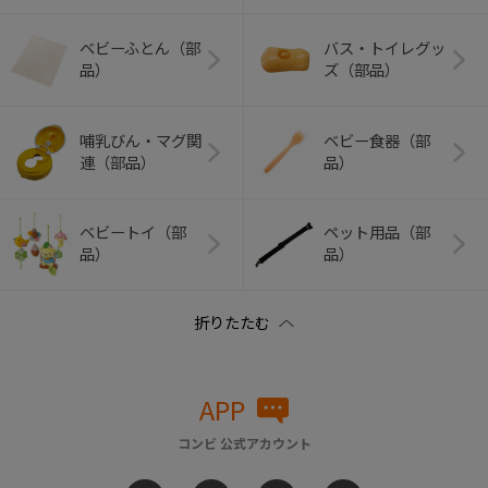
ベビーふとん（部
バス・トイレグッ
品）
ズ（部品）
哺乳びん・マグ関
ベビー食器（部
連（部品）
品）
ベビートイ（部
ペット用品（部
品）
品）
APP
コンビ 公式アカウント