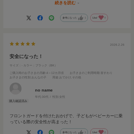
取り付けできるわけではありませんでした。
続きを読む
そこそこお値段が張るので、専用の取り付けアダプタなどが
あればよかったなと思っています。
参考になった
1
Like!
0
2026.2.26
安全になった！
サイズ：-
カラー：ブラック（BK）
ご購入時のお子さまの月齢
:4～12カ月頃
お子さまのご利用時期
:首すわり
お子さまの性別
:おんなの子
用途
:おでかけ,その他
no name
年代:
30代
性別:
女性
フロントガードを付けたおかげで、子どもがベビーカーに乗
っている際の安全性が高まった！
参考になった
1
Like!
2