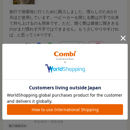
旅行で遊園地に行くために購入しました。慣らしのため1カ
月ほど使用しています。ベビーカーを閉じる際は片手で出来
て持ち上げるのも簡単です。ただ、開く際は最後に開ききる
のがまだ慣れず片手ではできません。もう少しやりやすけれ
ば...と思って☆4つです。
参考になった
4
Like!
2
2025.12.25
子守りをするのにかいました。
サイズ：-
カラー：ブラック（BK）
ご購入時のお子さまの月齢
:1才～
お子さまのご利用時期
:かけっこ
お子さまの性別
:おんなの子
用途
:おでかけ
るる
年代:
50代
性別:
女性