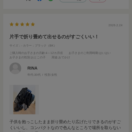
2026.2.24
片手で折り畳めて出せるのがすごくいい！
サイズ：-
カラー：ブラック（BK）
ご購入時のお子さまの月齢
:4～12カ月頃
お子さまのご利用時期
:はいはい
お子さまの性別
:おとこの子
用途
:おでかけ
RINA
年代:
30代
性別:
女性
子供を抱っこしたまま折り畳めたり広げたりできるのがすご
くいいし、コンパクトなので色んなところで場所を取らない