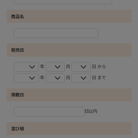
商品名
発売日
年
月
日 から
年
月
日 まで
掲載日
日以内
並び順