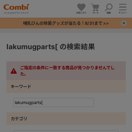
メニュー
お気に入り
カート
検索
哺乳びんの除菌グッズが当たる！8/31まで >>
×
+
lakumugparts[ の検索結果
+
ご指定の条件に一致する商品が見つかりませんでし
+
た。
キーワード
+
カテゴリ