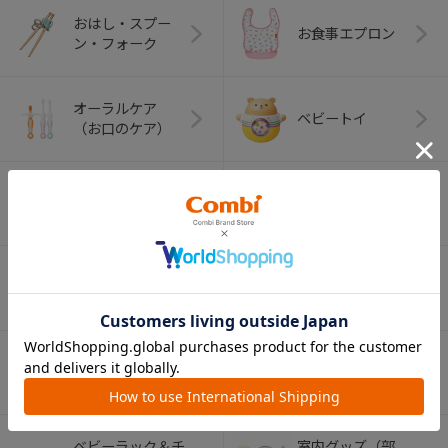
おはし・スプー
お食事エプロン
ン・フォーク
オーラルケア
ベビートイ
（お口のケア）
アウトドアグッズ
ペット用品
（ヘルメット）
ショッピングカー
ト
ベビーカー（部
チャイルドシート
品）
（部品）
ベビーラック＆チ
室内グッズ（部