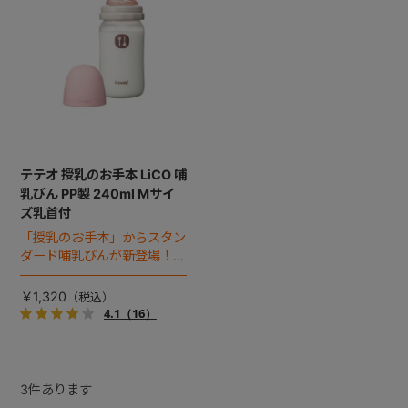
テテオ 授乳のお手本 LiCO 哺
乳びん PP製 240ml Mサイ
ズ乳首付
「授乳のお手本」からスタン
ダード哺乳びんが新登場！お
でかけにも軽くて便利なプラ
スチック製240mlボトル。
￥1,320
4.1
（16）
3
件あります