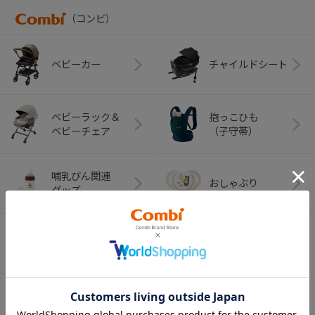
（コンビ）
ベビーカー
チャイルドシート
ベビーラック＆
抱っこひも
ベビーチェア
（子守帯）
哺乳びん関連
おしゃぶり
グッズ
おむつ・
歯がため
トイレグッズ
ベビーふとん・ベ
室内グッズ
ビーベッド