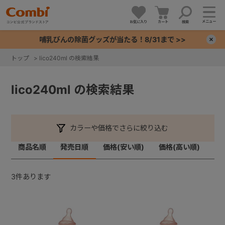
メニュー
お気に入り
カート
検索
哺乳びんの除菌グッズが当たる！8/31まで >>
×
トップ
>
lico240ml の検索結果
+
lico240ml の検索結果
+
+
カラーや価格でさらに絞り込む
商品名順
発売日順
価格(安い順)
価格(高い順)
+
3
件あります