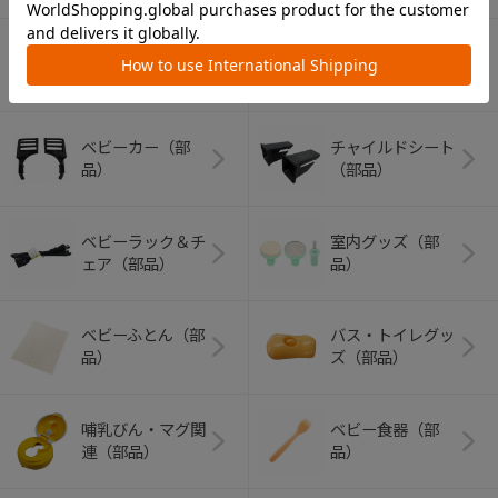
ショッピングカー
ト
ベビーカー（部
チャイルドシート
品）
（部品）
ベビーラック＆チ
室内グッズ（部
ェア（部品）
品）
ベビーふとん（部
バス・トイレグッ
品）
ズ（部品）
哺乳びん・マグ関
ベビー食器（部
連（部品）
品）