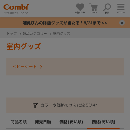
メニュー
お気に入り
カート
検索
哺乳びんの除菌グッズが当たる！8/31まで >>
×
トップ
>
製品カテゴリー
>
室内グッズ
+
室内グッズ
+
ベビーゲート
+
+
カラーや価格でさらに絞り込む
商品名順
発売日順
価格(安い順)
価格(高い順)