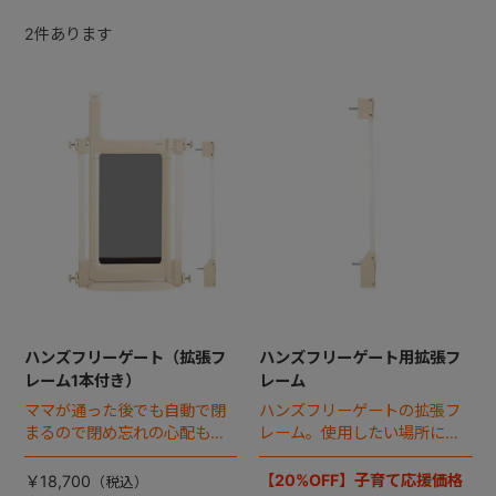
2
件あります
+
+
ハンズフリーゲート（拡張フ
ハンズフリーゲート用拡張フ
レーム1本付き）
レーム
ママが通った後でも自動で閉
ハンズフリーゲートの拡張フ
まるので閉め忘れの心配もあ
レーム。使用したい場所に合
りません。行かせて心配な場
わせて、4本まで拡張フレーム
所から、赤ちゃんを遠ざけ安
を使用できます。
【20%OFF】子育て応援価格
￥18,700