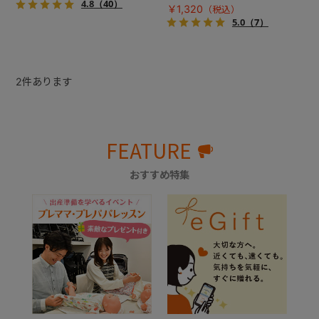
心！
4.8
（40）
￥1,320
5.0
（7）
2
件あります
FEATURE
おすすめ特集