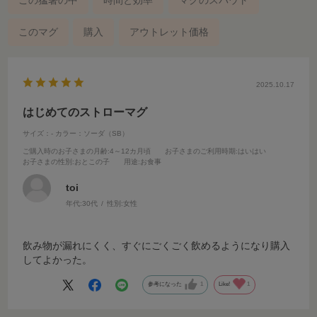
この猛暑の中
時間と効率
マグのスパウト
このマグ
購入
アウトレット価格
2025.10.17
はじめてのストローマグ
サイズ：-
カラー：ソーダ（SB）
ご購入時のお子さまの月齢
:4～12カ月頃
お子さまのご利用時期
:はいはい
お子さまの性別
:おとこの子
用途
:お食事
toi
年代:
30代
性別:
女性
飲み物が漏れにくく、すぐにごくごく飲めるようになり購入
してよかった。
参考になった
1
Like!
1