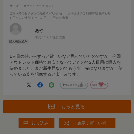
サイズ：-
カラー：ソーダ（SB）
ご購入時のお子さまの月齢
:0～3カ月頃
お子さまのご利用時期
:腰すわり
お子さまの性別
:おとこの子
用途
:お食事
あや
年代:
40代
性別:
女性
1人目の時からずっと欲しいなと思っていたのですが、今回
アウトレット価格でお安くなっていたので2人目用に購入を
決めました。まだ新生児なのでもう少し先になりますが、使
っている姿を想像すると楽しみです。
参考になった
0
Like!
0
もっと見る
絞り込み
表示：新しい順