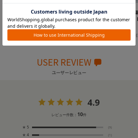
ラクマグ はじめてコッ
ラクマグ 漏れないスト
ラクマグ 
プ 240 R
ロー 240 R
ロー 240
イジー
￥1,650
￥1,848
￥2,068
USER REVIEW
ユーザーレビュー
4.9
10
レビュー件数：
件
★
5
(9)
★
4
(1)