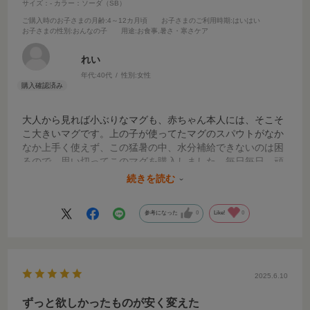
サイズ：-
カラー：ソーダ（SB）
ご購入時のお子さまの月齢
:4～12カ月頃
お子さまのご利用時期
:はいはい
お子さまの性別
:おんなの子
用途
:お食事,暑さ・寒さケア
れい
年代:
40代
性別:
女性
大人から見れば小ぶりなマグも、赤ちゃん本人には、そこそ
こ大きいマグです。上の子が使ってたマグのスパウトがなか
なか上手く使えず、この猛暑の中、水分補給できないのは困
るので、思い切ってこのマグを購入しました。毎日毎日、頑
張ってストローを咥える練習をして、こぼしながらも頑張っ
続きを読む
て飲んでくれています‼️
参考になった
0
Like!
0
2025.6.10
ずっと欲しかったものが安く変えた