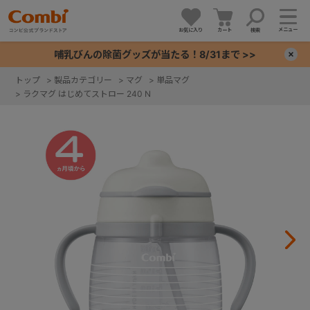
メニュー
お気に入り
カート
検索
哺乳びんの除菌グッズが当たる！8/31まで >>
×
トップ
>
製品カテゴリー
>
マグ
>
単品マグ
>
ラクマグ はじめてストロー 240 N
+
+
+
+