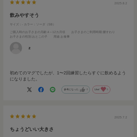
2025.8.2
飲みやすそう
サイズ：-
カラー：ソーダ（SB）
ご購入時のお子さまの月齢
:4～12カ月頃
お子さまのご利用時期
:腰すわり
お子さまの性別
:おとこの子
用途
:お食事
z
初めてのマグでしたが、1〜2回練習したらすぐに飲めるよう
になりました。
参考になった
0
Like!
0
2025.7.2
ちょうどいい大きさ