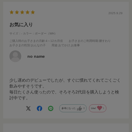
2025.9.29
お気に入り
サイズ：-
カラー：ボーダー（WH）
ご購入時のお子さまの月齢
:4～12カ月頃
お子さまのご利用時期
:腰すわり
お子さまの性別
:おんなの子
用途
:おでかけ,お食事
no name
少し遅めのデビューでしたが、すぐに慣れてくれてごくごく
飲みやすそうです。
毎日たくさん使ったので、そろそろ2代目を購入しようと検
討中です。
参考になった
0
Like!
1