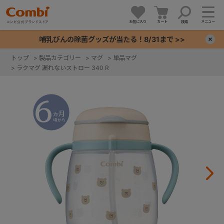
メニュー
お気に入り
カート
検索
哺乳びんの除菌グッズが当たる！8/31まで >>
×
トップ
>
製品カテゴリー
>
マグ
>
単品マグ
>
ラクマグ 漏れないストロー 340 R
+
+
+
+