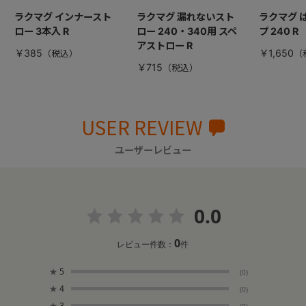
ラクマグ インナースト
ラクマグ 漏れないスト
ラクマグ 
ロー 3本入 R
ロー 240・340用 スペ
プ 240 R
アストロー R
￥385
￥1,650
￥715
USER REVIEW
ユーザーレビュー
0.0
0
レビュー件数：
件
★
5
(0)
★
4
(0)
★
3
(0)