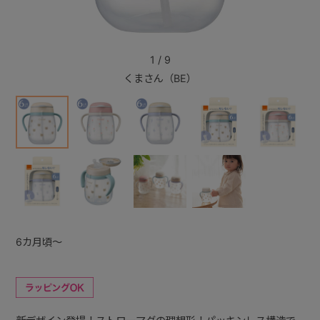
+
1
/
9
くまさん（BE）
+
6カ月頃～