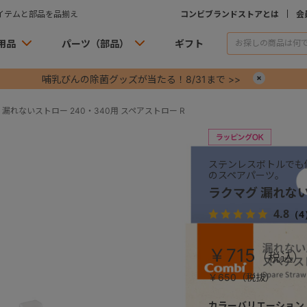
イテムと部品を品揃え
コンビブランドストアとは
会
用品
パーツ（部品）
ギフト
哺乳びんの除菌グッズが当たる！8/31まで >>
×
 漏れないストロー 240・340用 スペアストロー R
ステンレスボトルでも
のスペアパーツ。
ラクマグ 漏れない
4.8
（4
￥715
￥650（税抜）
カラーバリエーション