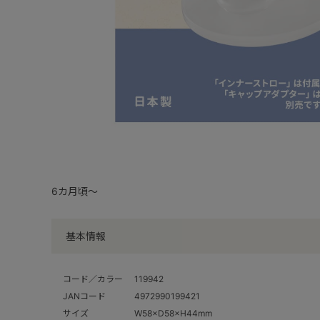
6カ月頃～
基本情報
コード／カラー
119942
JANコード
4972990199421
サイズ
W58×D58×H44mm