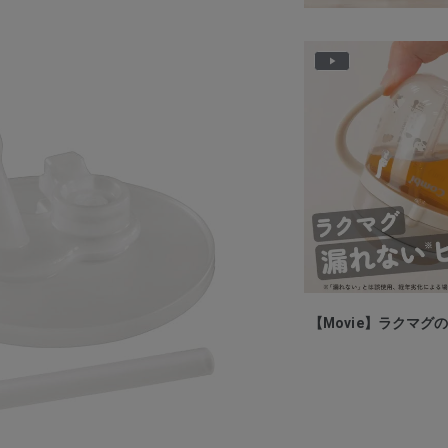
P
l
a
y
V
i
d
e
o
【Movie】ラクマグ