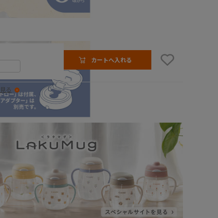
カートへ入れる
見る
40・340用 スペアストロー R