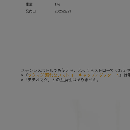
重量
17g
発売日
2025/2/21
ステンレスボトルでも使える、ふっくらストローでくわえや
※『
ラクマグ 漏れないストロー キャップアダプター N
』は
※「テテオマグ」との互換性はありません。