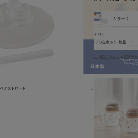
カラー：-
￥715
-
/
○在庫あり
数量
この製品のよくある質問を
スペアストロー R
ラクマグ 漏れないストロー 2